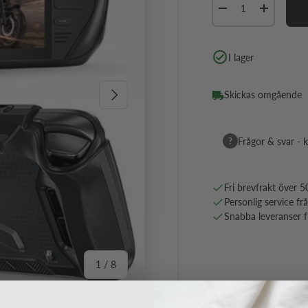
Minska antal
Öka antal
I lager
Nästa
Skickas omgående
?
Frågor & svar - k
Fri brevfrakt över 5
Personlig service fr
Snabba leveranser fr
av
1
/
8