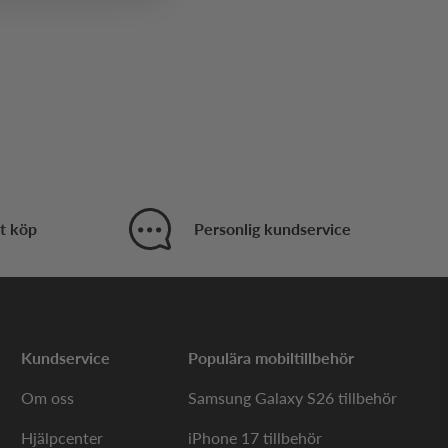
t köp
Personlig kundservice
Kundservice
Populära mobiltillbehör
Om oss
Samsung Galaxy S26 tillbehör
Hjälpcenter
iPhone 17 tillbehör