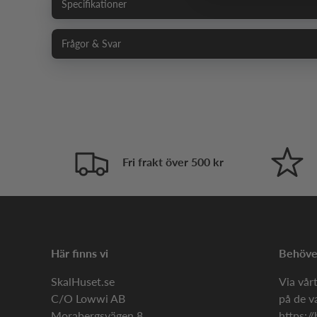
Specifikationer
Frågor & Svar
Fri frakt över 500 kr
Här finns vi
Behöver
SkalHuset.se
Via vårt
C/O Lowwi AB
på de v
Morabergsvägen 8
https://