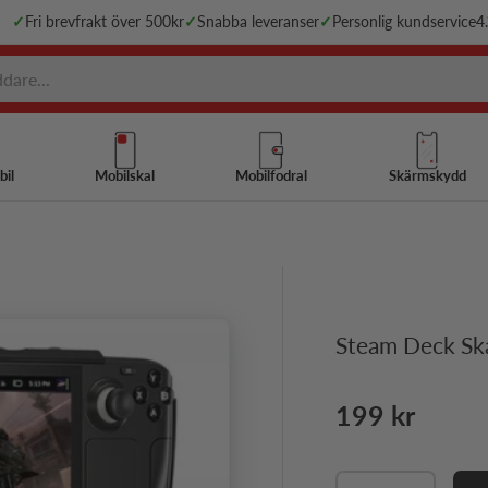
✓
Fri brevfrakt över 500kr
✓
Snabba leveranser
✓
Personlig kundservice
4
bil
Mobilskal
Mobilfodral
Skärmskydd
Steam Deck Ska
Ordinarie pri
199 kr
Antal