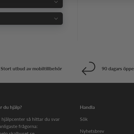
Stort utbud av mobiltillbehör
90 dagars öppe
 du hjälp?
Handla
 hjälpcenter så hittar du svar
Sök
anligaste frågorna:
Nyhetsbrev
help.skalhuset.se