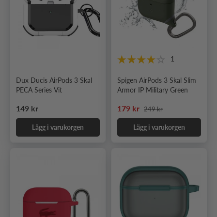
1
Dux Ducis AirPods 3 Skal
Spigen AirPods 3 Skal Slim
PECA Series Vit
Armor IP Military Green
Ordinarie pris
Ordinarie pris
Nedsatt pris
149 kr
179 kr
249 kr
Lägg i varukorgen
Lägg i varukorgen