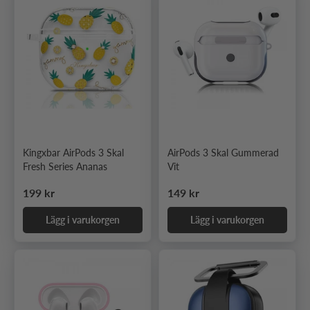
Kingxbar AirPods 3 Skal
AirPods 3 Skal Gummerad
Fresh Series Ananas
Vit
Ordinarie pris
Ordinarie pris
199 kr
149 kr
Lägg i varukorgen
Lägg i varukorgen