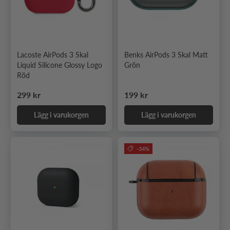
Lacoste AirPods 3 Skal
Benks AirPods 3 Skal Matt
Liquid Silicone Glossy Logo
Grön
Röd
Ordinarie pris
Ordinarie pris
299 kr
199 kr
Lägg i varukorgen
Lägg i varukorgen
-34%