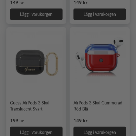
Ordinarie pris
Ordinarie pris
149 kr
149 kr
Lägg i varukorgen
Lägg i varukorgen
Guess AirPods 3 Skal
AirPods 3 Skal Gummerad
Translucent Svart
Röd Blå
Ordinarie pris
Ordinarie pris
199 kr
149 kr
Lägg i varukorgen
Lägg i varukorgen