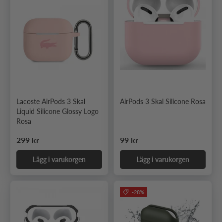
Lacoste AirPods 3 Skal
AirPods 3 Skal Silicone Rosa
Liquid Silicone Glossy Logo
Rosa
Ordinarie pris
Ordinarie pris
299 kr
99 kr
Lägg i varukorgen
Lägg i varukorgen
-28%