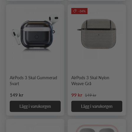
-34%
AirPods 3 Skal Gummerad
AirPods 3 Skal Nylon
Svart
Weave Grå
Ordinarie pris
Ordinarie pris
Nedsatt pris
149 kr
99 kr
149 kr
Lägg i varukorgen
Lägg i varukorgen