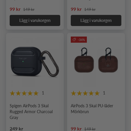
Ordinarie pris
Ordinarie pris
Nedsatt pris
Nedsatt pris
99 kr
99 kr
149 kr
149 kr
Lägg i varukorgen
Lägg i varukorgen
-34%
1
1
Spigen AirPods 3 Skal
AirPods 3 Skal PU-läder
Rugged Armor Charcoal
Mörkbrun
Gray
Ordinarie pris
Ordinarie pris
Nedsatt pris
249 kr
99 kr
149 kr