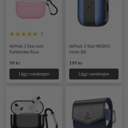
1
AirPods 3 Skal med
AirPods 3 Skal MEIWO
Karbinhake Rosa
Series Blå
Ordinarie pris
Ordinarie pris
99 kr
199 kr
Lägg i varukorgen
Lägg i varukorgen