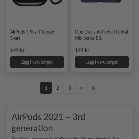
AirPods 3 Skal Pläterad
Dux Ducis AirPods 3 Fodral
Svart
Mix Series Blå
Ordinarie pris
Ordinarie pris
149 kr
149 kr
Lägg i varukorgen
Lägg i varukorgen
1
2
3
>
6
AirPods 2021 – 3rd
generation
År 2016 lanserades AirPods för första gången. De