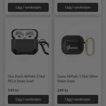
Lägg i varukorgen
Lägg i varukorgen
Dux Ducis AirPods 3 Skal
Guess AirPods 3 Skal Glitter
PECA Series Svart
Flakes Svart
Ordinarie pris
Ordinarie pris
149 kr
249 kr
Lägg i varukorgen
Lägg i varukorgen