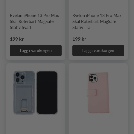
Rvelon iPhone 13 Pro Max
Rvelon iPhone 13 Pro Max
Skal Roterbart MagSafe
Skal Roterbart MagSafe
Stativ Svart
Stativ Lila
Ordinarie pris
Ordinarie pris
199 kr
199 kr
Lägg i varukorgen
Lägg i varukorgen