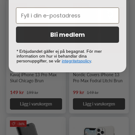
-25%
-34%
Bli medlem
* Erbjudandet gäller ej på begagnat. För mer
information om hur vi behandlar dina
personuppgifter, se vår
integritetspolicy
.
1
7
Kavaj iPhone 13 Pro Max
Nordic Covers iPhone 13
Skal Chicago Brun
Pro Max Fodral Litchi Brun
Ordinarie pris
Ordinarie pris
Nedsatt pris
Nedsatt pris
149 kr
99 kr
199 kr
149 kr
Lägg i varukorgen
Lägg i varukorgen
-36%