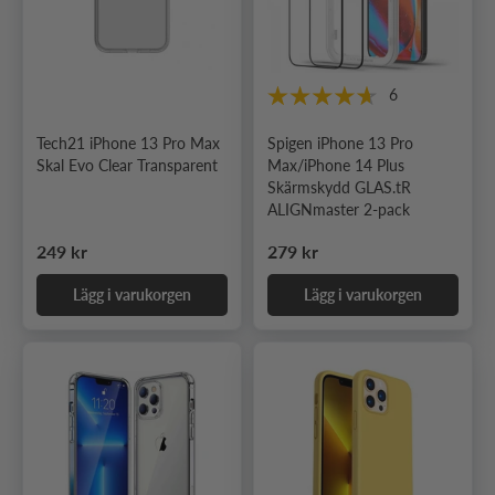
6
Tech21 iPhone 13 Pro Max
Spigen iPhone 13 Pro
Skal Evo Clear Transparent
Max/iPhone 14 Plus
Skärmskydd GLAS.tR
ALIGNmaster 2-pack
Ordinarie pris
Ordinarie pris
249 kr
279 kr
Lägg i varukorgen
Lägg i varukorgen