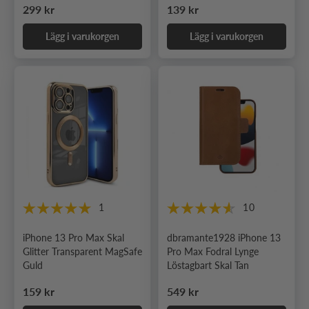
Ordinarie pris
Ordinarie pris
299 kr
139 kr
Lägg i varukorgen
Lägg i varukorgen
1
10
iPhone 13 Pro Max Skal
dbramante1928 iPhone 13
Glitter Transparent MagSafe
Pro Max Fodral Lynge
Guld
Löstagbart Skal Tan
Ordinarie pris
Ordinarie pris
159 kr
549 kr