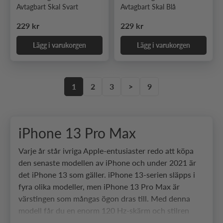
Avtagbart Skal Svart
Avtagbart Skal Blå
Ordinarie pris
Ordinarie pris
229 kr
229 kr
Lägg i varukorgen
Lägg i varukorgen
1
2
3
>
9
iPhone 13 Pro Max
Varje år står ivriga Apple-entusiaster redo att köpa
den senaste modellen av iPhone och under 2021 är
det iPhone 13 som gäller. iPhone 13-serien släpps i
fyra olika modeller, men iPhone 13 Pro Max är
värstingen som mångas ögon dras till. Med denna
modell får du en enorm 120 Hz-skärm och stilren
design som ger en toppmodern känsla. Kamerorna i