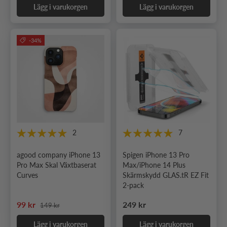
Lägg i varukorgen
Lägg i varukorgen
-34%
2
7
agood company iPhone 13
Spigen iPhone 13 Pro
Pro Max Skal Växtbaserat
Max/iPhone 14 Plus
Curves
Skärmskydd GLAS.tR EZ Fit
2-pack
Ordinarie pris
Nedsatt pris
Ordinarie pris
99 kr
249 kr
149 kr
Lägg i varukorgen
Lägg i varukorgen