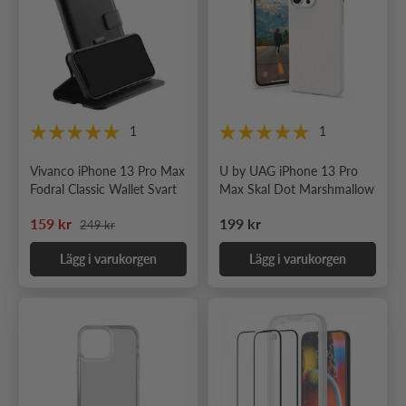
1
1
Vivanco iPhone 13 Pro Max
U by UAG iPhone 13 Pro
Fodral Classic Wallet Svart
Max Skal Dot Marshmallow
Ordinarie pris
Nedsatt pris
Ordinarie pris
159 kr
199 kr
249 kr
Lägg i varukorgen
Lägg i varukorgen