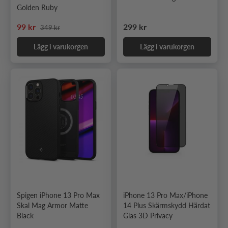
Golden Ruby
Ordinarie pris
Nedsatt pris
Ordinarie pris
99 kr
299 kr
349 kr
Lägg i varukorgen
Lägg i varukorgen
Spigen iPhone 13 Pro Max
iPhone 13 Pro Max/iPhone
Skal Mag Armor Matte
14 Plus Skärmskydd Härdat
Black
Glas 3D Privacy