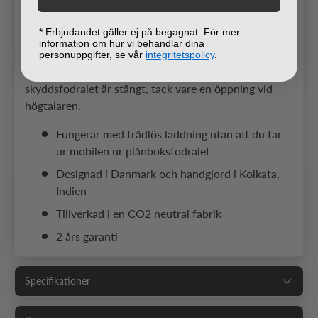
RFID-Skydd som hjälper till att skydda korten mot
skimming.
* Erbjudandet gäller ej på begagnat. För mer
information om hur vi behandlar dina
Med Stativfunktion kan mobilfodralet vinklas för att
personuppgifter, se vår
integritetspolicy
.
titta på innehåll. Det går att prata i mobilen även när
skyddsfodralet är stängt, tack vare en öppning vid
högtalaren.
Fungerar med trådlös laddning utan att du tar
ur mobilen ur plånboksfodralet
Designad i Danmark och handgjord i Kolkata,
Indien
Tillverkad i en CO2 neutral fabrik
2 års garanti
Specifikationer