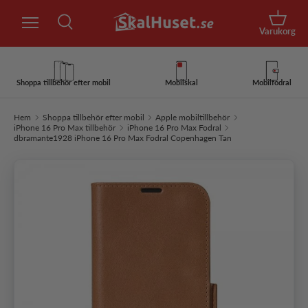
Sök
Hoppa till innehåll
Korg
Varukorg
Sök
Sök
Shoppa tillbehör efter mobil
Mobilskal
Mobilfodral
Hem
Shoppa tillbehör efter mobil
Apple mobiltillbehör
iPhone 16 Pro Max tillbehör
iPhone 16 Pro Max Fodral
dbramante1928 iPhone 16 Pro Max Fodral Copenhagen Tan
Hoppa till produktinformation