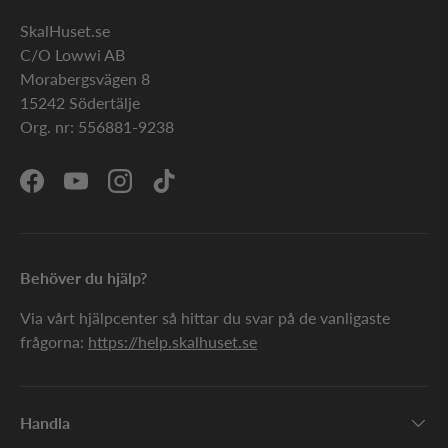
SkalHuset.se
C/O Lowwi AB
Morabergsvägen 8
15242 Södertälje
Org. nr: 556881-9238
Facebook
YouTube
Instagram
TikTok
Behöver du hjälp?
Via vårt hjälpcenter så hittar du svar på de vanligaste
frågorna:
https://help.skalhuset.se
Handla