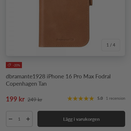
av
1
/
4
-20%
dbramante1928 iPhone 16 Pro Max Fodral
Copenhagen Tan
Ordinarie pris
Nedsatt pris
199 kr
5.0
1 recension
249 kr
Antal
Lägg i varukorgen
Minska antal
Öka antal