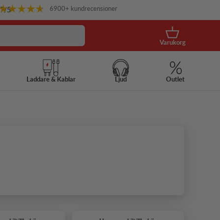
6900+ kundrecensioner
.7
/5
Korg
Varukorg
Laddare & Kablar
Ljud
Outlet