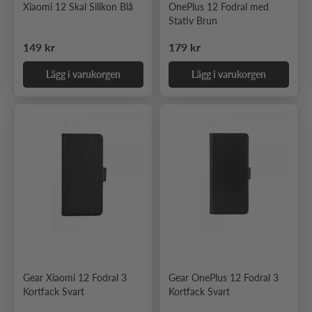
Xiaomi 12 Skal Silikon Blå
OnePlus 12 Fodral med
Stativ Brun
Ordinarie pris
Ordinarie pris
149 kr
179 kr
Lägg i varukorgen
Lägg i varukorgen
Gear Xiaomi 12 Fodral 3
Gear OnePlus 12 Fodral 3
Kortfack Svart
Kortfack Svart