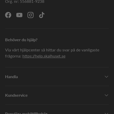
Org. nr: 556881-9238
Facebook
YouTube
Instagram
TikTok
Behöver du hjälp?
Via vårt hjälpcenter så hittar du svar på de vanligaste
frågorna:
https://help.skalhuset.se
Handla
Kundservice
Populära mobiltillbehör