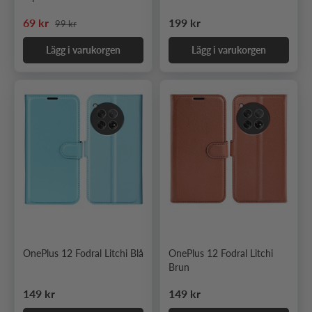
Ordinarie pris
Nedsatt pris
Ordinarie pris
69 kr
199 kr
99 kr
Lägg i varukorgen
Lägg i varukorgen
OnePlus 12 Fodral Litchi Blå
OnePlus 12 Fodral Litchi
Brun
Ordinarie pris
Ordinarie pris
149 kr
149 kr