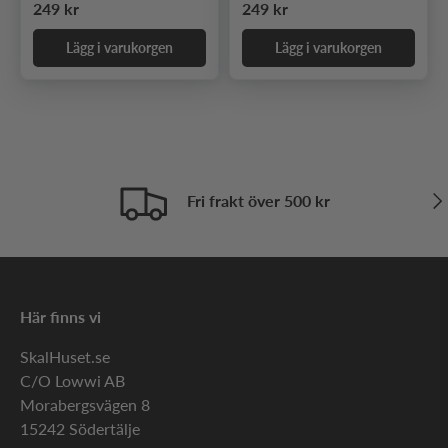
Ordinarie pris
Ordinarie pris
249 kr
249 kr
Lägg i varukorgen
Lägg i varukorgen
Näs
Fri frakt över 500 kr
Här finns vi
SkalHuset.se
C/O Lowwi AB
Morabergsvägen 8
15242 Södertälje