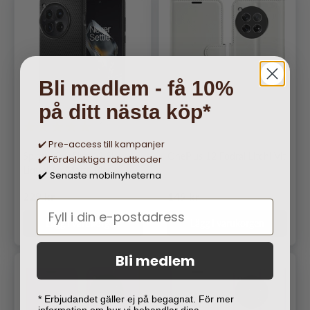
Bli medlem - få 10%
på ditt nästa köp*
1
✔️ Pre-access till kampanjer
Spigen OnePlus 12 Skal
OnePlus 12 Fodral Litchi Vit
✔️ Fördelaktiga rabattkoder
Liquid Air Matte Black
Senaste mobilnyheterna
✔️
Ordinarie pris
Ordinarie pris
229 kr
149 kr
Lägg i varukorgen
Lägg i varukorgen
Bli medlem
* Erbjudandet gäller ej på begagnat. För mer