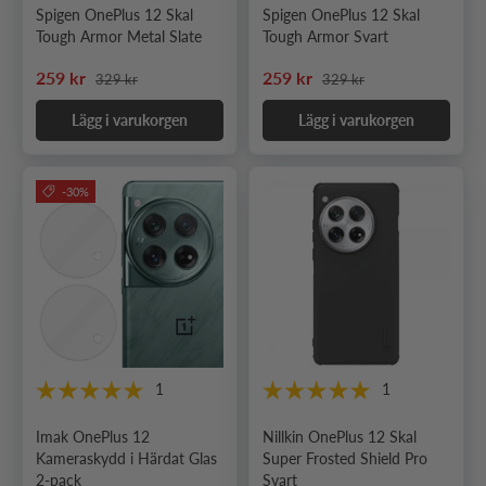
Spigen OnePlus 12 Skal
Spigen OnePlus 12 Skal
Tough Armor Metal Slate
Tough Armor Svart
Ordinarie pris
Ordinarie pris
Nedsatt pris
Nedsatt pris
259 kr
259 kr
329 kr
329 kr
Lägg i varukorgen
Lägg i varukorgen
-30%
1
1
Imak OnePlus 12
Nillkin OnePlus 12 Skal
Kameraskydd i Härdat Glas
Super Frosted Shield Pro
2-pack
Svart