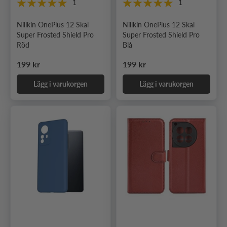
1
1
Nillkin OnePlus 12 Skal
Nillkin OnePlus 12 Skal
Super Frosted Shield Pro
Super Frosted Shield Pro
Röd
Blå
Ordinarie pris
Ordinarie pris
199 kr
199 kr
Lägg i varukorgen
Lägg i varukorgen