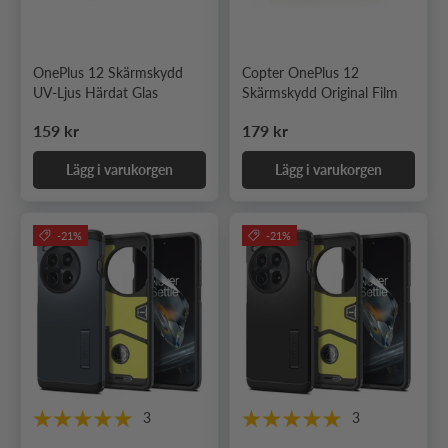
OnePlus 12 Skärmskydd
Copter OnePlus 12
UV-Ljus Härdat Glas
Skärmskydd Original Film
Ordinarie pris
Ordinarie pris
159 kr
179 kr
Lägg i varukorgen
Lägg i varukorgen
-21%
-21%
3
3