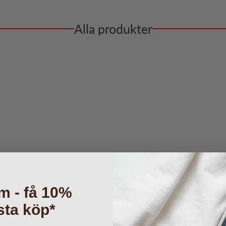
Alla produkter
m - få 10%
sta köp*