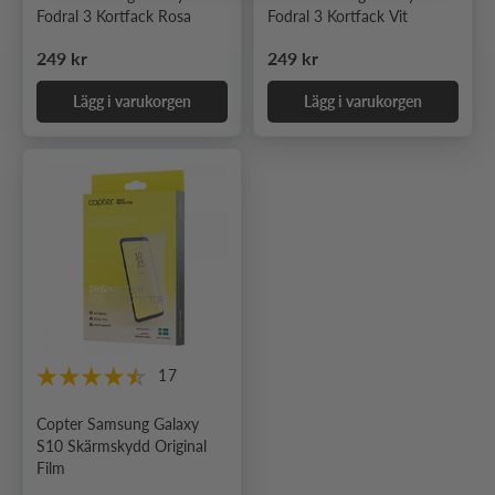
Fodral 3 Kortfack Rosa
Fodral 3 Kortfack Vit
Ordinarie pris
Ordinarie pris
249 kr
249 kr
Lägg i varukorgen
Lägg i varukorgen
17
Copter Samsung Galaxy
S10 Skärmskydd Original
Film