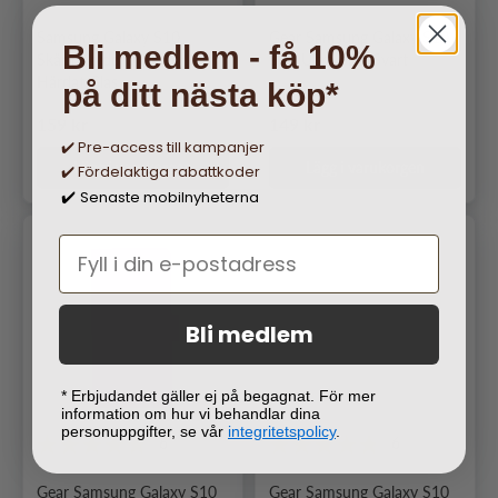
Samsung Galaxy S10
Gear Samsung Galaxy S10
Bli medlem - få 10%
Skärmskydd UV-Ljus
Skal Ultra Slim Svart
Härdat Glas
på ditt nästa köp*
Ordinarie pris
Ordinarie pris
159 kr
149 kr
✔️ Pre-access till kampanjer
Lägg i varukorgen
Lägg i varukorgen
✔️ Fördelaktiga rabattkoder
Senaste mobilnyheterna
✔️
Bli medlem
* Erbjudandet gäller ej på begagnat. För mer
information om hur vi behandlar dina
personuppgifter, se vår
integritetspolicy
.
6
6
Gear Samsung Galaxy S10
Gear Samsung Galaxy S10