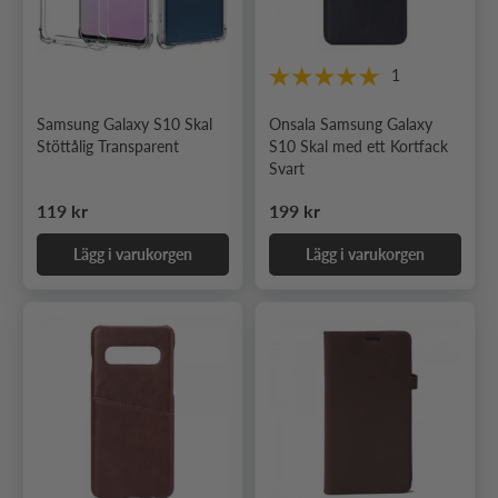
1
Samsung Galaxy S10 Skal
Onsala Samsung Galaxy
Stöttålig Transparent
S10 Skal med ett Kortfack
Svart
Ordinarie pris
Ordinarie pris
119 kr
199 kr
Lägg i varukorgen
Lägg i varukorgen