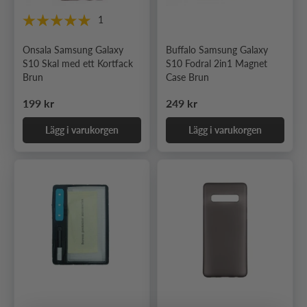
1
Onsala Samsung Galaxy
Buffalo Samsung Galaxy
S10 Skal med ett Kortfack
S10 Fodral 2in1 Magnet
Brun
Case Brun
Ordinarie pris
Ordinarie pris
199 kr
249 kr
Lägg i varukorgen
Lägg i varukorgen