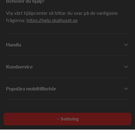
Behöver du hjälp?
skalen, kan du redan idag plocka upp ett Galaxy S10
fodral hos oss på SkalHuset. Det mest populära
Via vårt hjälpcenter så hittar du svar på de vanligaste
typen av fodral är ett så kallat plånboksfodral, som är
frågorna:
https://help.skalhuset.se
perfekt då du slipper ha plånboken med dig och kan
förvara dina kort i de kortfack som medföljer i
fodralet. Våra S10 mobilfodral kommer i olika typer
Handla
av material, färger och former. Och så fort populära
varumärken som Otterbox, Spigen, UAG, Samsung
själva med flera släpper sina tillbehör, kommer du
Kundservice
givetvis hitta dom hos oss.
Du kommer, precis som i alla andra kategorier hitta
skärmskydd, mobiltillbehör, kablar, trådlösa laddare,
Populära mobiltillbehör
hörlurar och allt annat du kan tänka dig till Samsung
Galaxy S10 hos oss. Vi kommer fylla på produkter
med tiden, så glöm inte att titta in hos oss då och då!
Och har du någon fråga kring tillgänglighet,
© 2026
SkalHuset
.
leveranstid, en viss produkt eller allt mellan himmel
och jord, tveka inte att höra av er till vår fantastiska