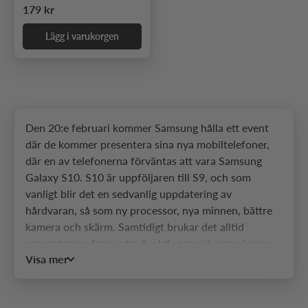
Ordinarie pris
179 kr
Lägg i varukorgen
Den 20:e februari kommer Samsung hålla ett event
där de kommer presentera sina nya mobiltelefoner,
där en av telefonerna förväntas att vara Samsung
Galaxy S10. S10 är uppföljaren till S9, och som
vanligt blir det en sedvanlig uppdatering av
hårdvaran, så som ny processor, nya minnen, bättre
kamera och skärm. Samtidigt brukar det alltid
presenteras några extra funktioner och egenskaper.
Visa mer
Dessa funktioner och egenskaper burkar oftast inte
hamna i högen av rykten innan telefonen släpps, till
skillnad från bilder och specifikationer som det finns