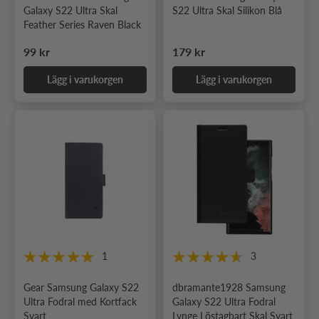
Galaxy S22 Ultra Skal
S22 Ultra Skal Silikon Blå
Feather Series Raven Black
Ordinarie pris
Ordinarie pris
99 kr
179 kr
Lägg i varukorgen
Lägg i varukorgen
1
3
Gear Samsung Galaxy S22
dbramante1928 Samsung
Ultra Fodral med Kortfack
Galaxy S22 Ultra Fodral
Svart
Lynge Löstagbart Skal Svart