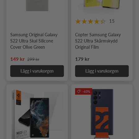
15
Samsung Original Galaxy
Copter Samsung Galaxy
S22 Ultra Skal Silicone
S22 Ultra Skärmskydd
Cover Olive Green
Original Film
Ordinarie pris
Nedsatt pris
Ordinarie pris
149 kr
179 kr
299 kr
Lägg i varukorgen
Lägg i varukorgen
-63%