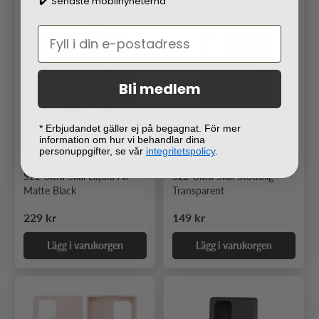
Senaste mobilnyheterna
✔️
Bli medlem
* Erbjudandet gäller ej på begagnat. För mer
2
information om hur vi behandlar dina
personuppgifter, se vår
integritetspolicy
.
Spigen Samsung Galaxy
Rvelon Samsung Galaxy
S22 Ultra Skal Liquid Air
S22 Ultra Skal Stöttålig
Matte Black
Transparent
Ordinarie pris
Ordinarie pris
229 kr
149 kr
Lägg i varukorgen
Lägg i varukorgen