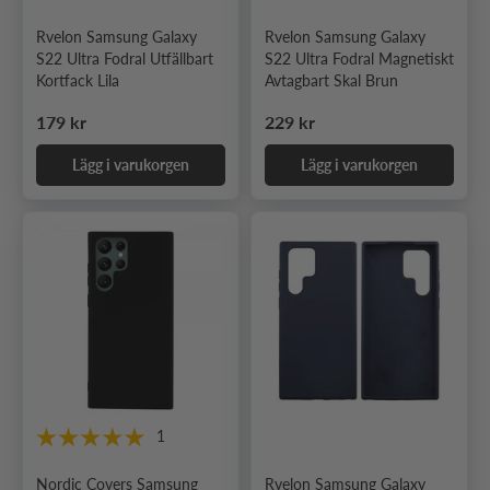
Rvelon Samsung Galaxy
Rvelon Samsung Galaxy
S22 Ultra Fodral Utfällbart
S22 Ultra Fodral Magnetiskt
Kortfack Lila
Avtagbart Skal Brun
Ordinarie pris
Ordinarie pris
179 kr
229 kr
Lägg i varukorgen
Lägg i varukorgen
1
Nordic Covers Samsung
Rvelon Samsung Galaxy