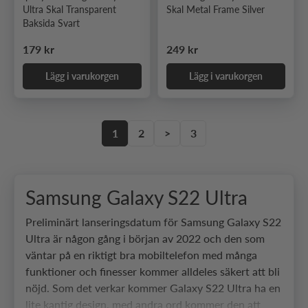
Ultra Skal Transparent
Skal Metal Frame Silver
Baksida Svart
Ordinarie pris
Ordinarie pris
179 kr
249 kr
Lägg i varukorgen
Lägg i varukorgen
1
2
>
3
Samsung Galaxy S22 Ultra
Preliminärt lanseringsdatum för Samsung Galaxy S22
Ultra är någon gång i början av 2022 och den som
väntar på en riktigt bra mobiltelefon med många
funktioner och finesser kommer alldeles säkert att bli
nöjd. Som det verkar kommer Galaxy S22 Ultra ha en
lite kantig design, med andra ord kommer den att