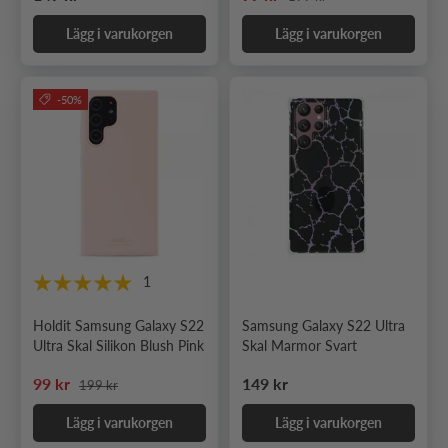
Lägg i varukorgen
Lägg i varukorgen
-50%
1
Holdit Samsung Galaxy S22
Samsung Galaxy S22 Ultra
Ultra Skal Silikon Blush Pink
Skal Marmor Svart
Ordinarie pris
Nedsatt pris
Ordinarie pris
99 kr
149 kr
199 kr
Lägg i varukorgen
Lägg i varukorgen