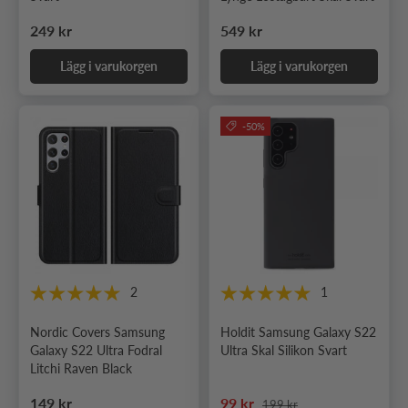
Ordinarie pris
Ordinarie pris
249 kr
549 kr
Lägg i varukorgen
Lägg i varukorgen
-50%
2
1
Nordic Covers Samsung
Holdit Samsung Galaxy S22
Galaxy S22 Ultra Fodral
Ultra Skal Silikon Svart
Litchi Raven Black
Ordinarie pris
Ordinarie pris
Nedsatt pris
149 kr
99 kr
199 kr