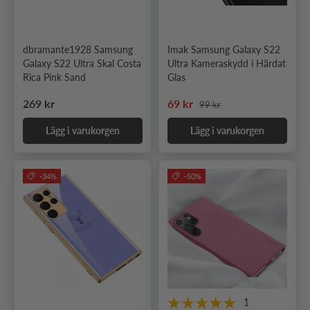
dbramante1928 Samsung
Imak Samsung Galaxy S22
Galaxy S22 Ultra Skal Costa
Ultra Kameraskydd i Härdat
Rica Pink Sand
Glas
Ordinarie pris
Ordinarie pris
Nedsatt pris
269 kr
69 kr
99 kr
Lägg i varukorgen
Lägg i varukorgen
-34%
-50%
1