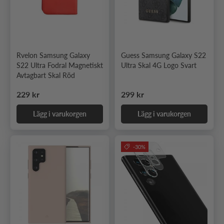
Rvelon Samsung Galaxy
Guess Samsung Galaxy S22
S22 Ultra Fodral Magnetiskt
Ultra Skal 4G Logo Svart
Avtagbart Skal Röd
Ordinarie pris
Ordinarie pris
229 kr
299 kr
Lägg i varukorgen
Lägg i varukorgen
-30%