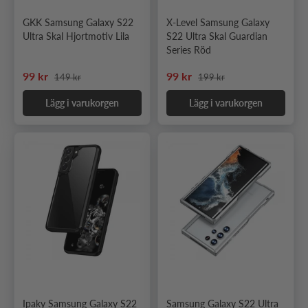
GKK Samsung Galaxy S22
X-Level Samsung Galaxy
Ultra Skal Hjortmotiv Lila
S22 Ultra Skal Guardian
Series Röd
Ordinarie pris
Ordinarie pris
Nedsatt pris
Nedsatt pris
99 kr
99 kr
149 kr
199 kr
Lägg i varukorgen
Lägg i varukorgen
Ipaky Samsung Galaxy S22
Samsung Galaxy S22 Ultra