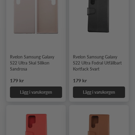
Rvelon Samsung Galaxy
Rvelon Samsung Galaxy
S22 Ultra Skal Silikon
S22 Ultra Fodral Utfällbart
Sandrosa
Kortfack Svart
Ordinarie pris
Ordinarie pris
179 kr
179 kr
Lägg i varukorgen
Lägg i varukorgen