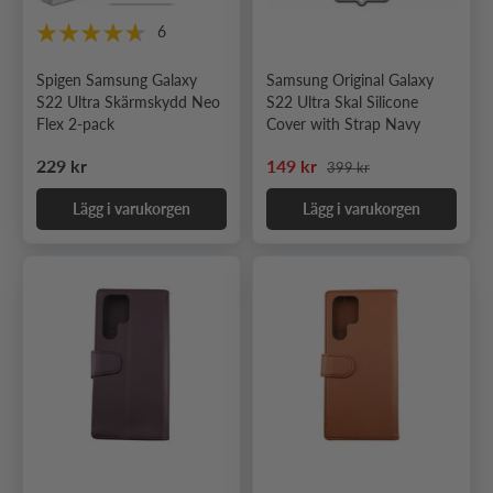
6
Spigen Samsung Galaxy
Samsung Original Galaxy
S22 Ultra Skärmskydd Neo
S22 Ultra Skal Silicone
Flex 2-pack
Cover with Strap Navy
Ordinarie pris
Ordinarie pris
Nedsatt pris
229 kr
149 kr
399 kr
Lägg i varukorgen
Lägg i varukorgen