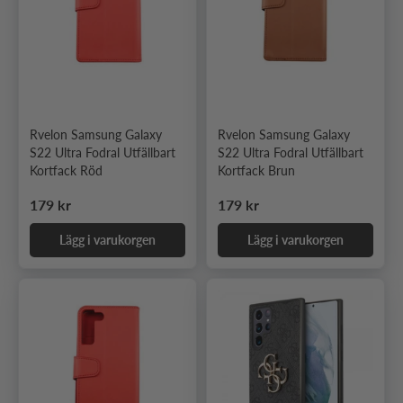
Rvelon Samsung Galaxy
Rvelon Samsung Galaxy
S22 Ultra Fodral Utfällbart
S22 Ultra Fodral Utfällbart
Kortfack Röd
Kortfack Brun
Ordinarie pris
Ordinarie pris
179 kr
179 kr
Lägg i varukorgen
Lägg i varukorgen