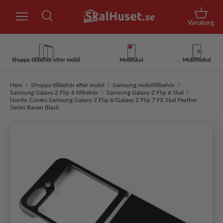
Sök
Hoppa till innehåll
Korg
Varukorg
Sök
Sök
Shoppa tillbehör efter mobil
Mobilskal
Mobilfodral
Hem
Shoppa tillbehör efter mobil
Samsung mobiltillbehör
Samsung Galaxy Z Flip 6 tillbehör
Samsung Galaxy Z Flip 6 Skal
Nordic Covers Samsung Galaxy Z Flip 6/Galaxy Z Flip 7 FE Skal Feather
Series Raven Black
Hoppa till produktinformation