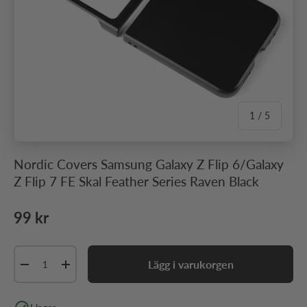
av
1
/
5
Nordic Covers Samsung Galaxy Z Flip 6/Galaxy
Z Flip 7 FE Skal Feather Series Raven Black
Ordinarie pris
99 kr
Antal
Lägg i varukorgen
Minska antal
Öka antal