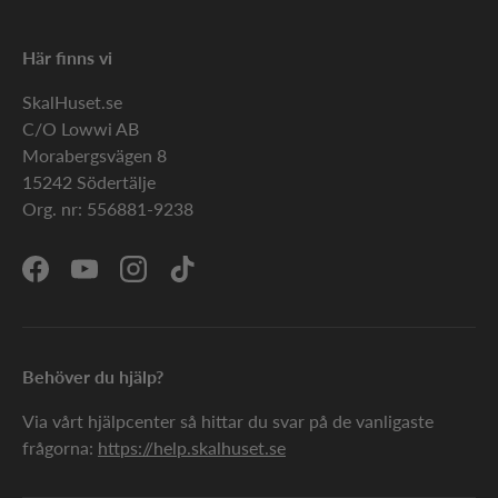
Här finns vi
SkalHuset.se
C/O Lowwi AB
Morabergsvägen 8
15242 Södertälje
Org. nr: 556881-9238
Facebook
YouTube
Instagram
TikTok
Behöver du hjälp?
Via vårt hjälpcenter så hittar du svar på de vanligaste
frågorna:
https://help.skalhuset.se