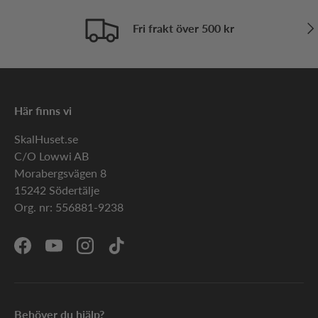
Näs
Fri frakt över 500 kr
Här finns vi
SkalHuset.se
C/O Lowwi AB
Morabergsvägen 8
15242 Södertälje
Org. nr: 556881-9238
Facebook
YouTube
Instagram
TikTok
Behöver du hjälp?