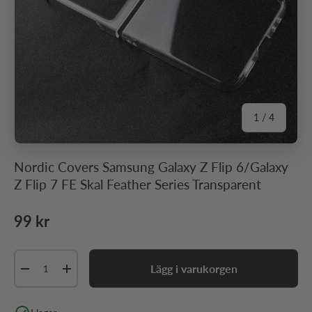
av
1
/
4
Nordic Covers Samsung Galaxy Z Flip 6/Galaxy
Z Flip 7 FE Skal Feather Series Transparent
Ordinarie pris
99 kr
Antal
Lägg i varukorgen
Minska antal
Öka antal