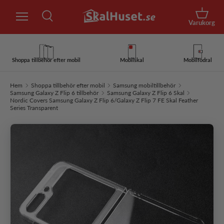
Sök
Hoppa till innehåll
Korg
Varukorg
Sök
Sök
Shoppa tillbehör efter mobil
Mobilskal
Mobilfodral
Hem
Shoppa tillbehör efter mobil
Samsung mobiltillbehör
Samsung Galaxy Z Flip 6 tillbehör
Samsung Galaxy Z Flip 6 Skal
Nordic Covers Samsung Galaxy Z Flip 6/Galaxy Z Flip 7 FE Skal Feather
Series Transparent
Hoppa till produktinformation