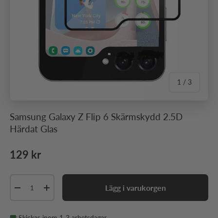
av
1
/
3
Samsung Galaxy Z Flip 6 Skärmskydd 2.5D
Härdat Glas
Ordinarie pris
129 kr
Antal
Lägg i varukorgen
Minska antal
Öka antal
Skickas inom 1-3 arbetsdagar