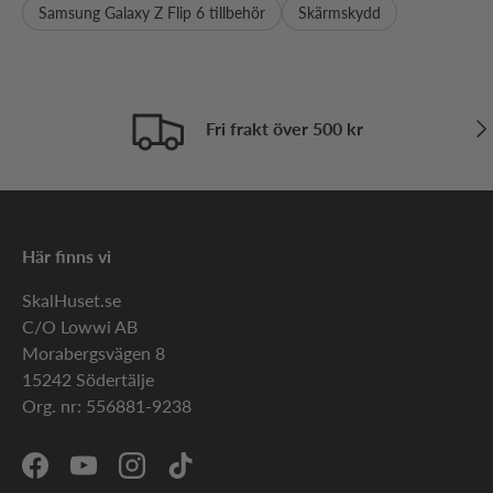
Samsung Galaxy Z Flip 6 tillbehör
Skärmskydd
Näs
Fri frakt över 500 kr
Här finns vi
SkalHuset.se
C/O Lowwi AB
Morabergsvägen 8
15242 Södertälje
Org. nr: 556881-9238
Facebook
YouTube
Instagram
TikTok