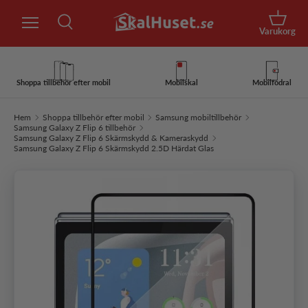
Sök
Hoppa till innehåll
Korg
Varukorg
Sök
Sök
Shoppa tillbehör efter mobil
Mobilskal
Mobilfodral
Hem
Shoppa tillbehör efter mobil
Samsung mobiltillbehör
Samsung Galaxy Z Flip 6 tillbehör
Samsung Galaxy Z Flip 6 Skärmskydd & Kameraskydd
Samsung Galaxy Z Flip 6 Skärmskydd 2.5D Härdat Glas
Hoppa till produktinformation