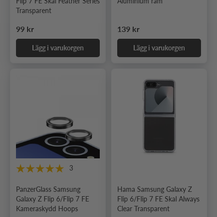
Flip 7 FE Skal Feather Series
Aluminium ram
Transparent
Ordinarie pris
Ordinarie pris
99 kr
139 kr
Lägg i varukorgen
Lägg i varukorgen
3
PanzerGlass Samsung
Hama Samsung Galaxy Z
Galaxy Z Flip 6/Flip 7 FE
Flip 6/Flip 7 FE Skal Always
Kameraskydd Hoops
Clear Transparent