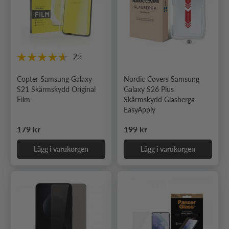
25
Copter Samsung Galaxy
Nordic Covers Samsung
S21 Skärmskydd Original
Galaxy S26 Plus
Film
Skärmskydd Glasberga
EasyApply
Ordinarie pris
Ordinarie pris
179 kr
199 kr
Lägg i varukorgen
Lägg i varukorgen