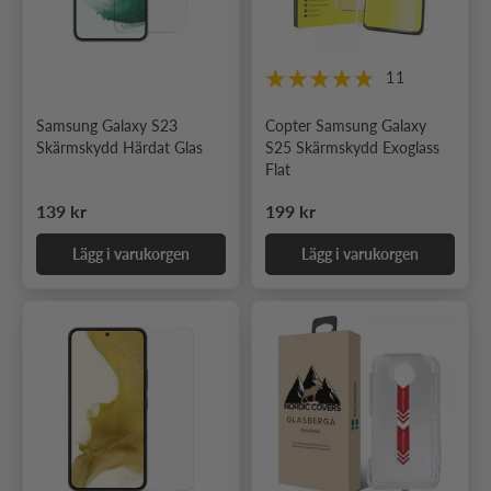
11
Samsung Galaxy S23
Copter Samsung Galaxy
Skärmskydd Härdat Glas
S25 Skärmskydd Exoglass
Flat
Ordinarie pris
Ordinarie pris
139 kr
199 kr
Lägg i varukorgen
Lägg i varukorgen