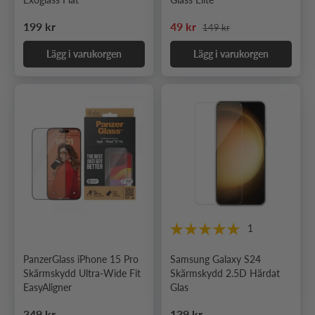
Ordinarie pris
Ordinarie pris
Nedsatt pris
199 kr
49 kr
149 kr
Lägg i varukorgen
Lägg i varukorgen
1
PanzerGlass iPhone 15 Pro
Samsung Galaxy S24
Skärmskydd Ultra-Wide Fit
Skärmskydd 2.5D Härdat
EasyAligner
Glas
Ordinarie pris
Ordinarie pris
349 kr
139 kr