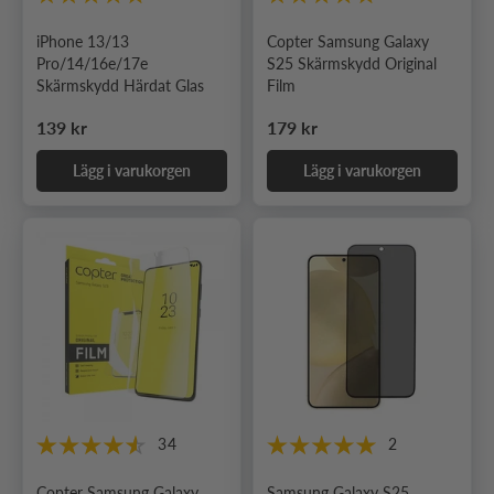
iPhone 13/13
Copter Samsung Galaxy
Pro/14/16e/17e
S25 Skärmskydd Original
Skärmskydd Härdat Glas
Film
Ordinarie pris
Ordinarie pris
139 kr
179 kr
Lägg i varukorgen
Lägg i varukorgen
34
2
Copter Samsung Galaxy
Samsung Galaxy S25