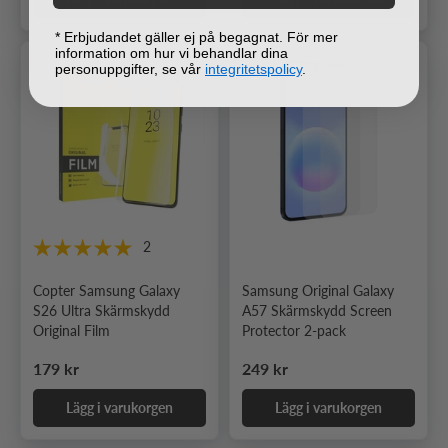
* Erbjudandet gäller ej på begagnat. För mer
information om hur vi behandlar dina
personuppgifter, se vår
integritetspolicy
.
2
Copter Samsung Galaxy
Samsung Original Galaxy
S26 Ultra Skärmskydd
A57 Skärmskydd Screen
Original Film
Protector 2-pack
Ordinarie pris
Ordinarie pris
179 kr
249 kr
Lägg i varukorgen
Lägg i varukorgen