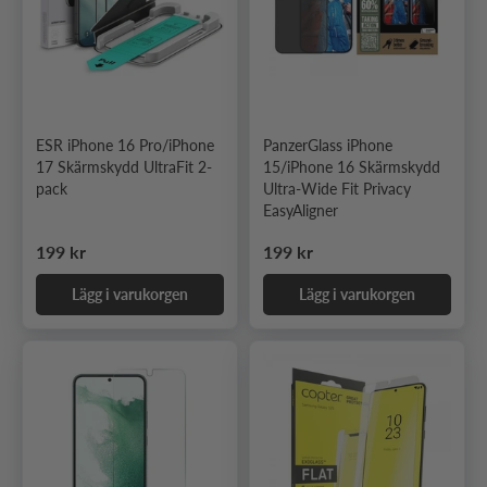
ESR iPhone 16 Pro/iPhone
PanzerGlass iPhone
17 Skärmskydd UltraFit 2-
15/iPhone 16 Skärmskydd
pack
Ultra-Wide Fit Privacy
EasyAligner
Ordinarie pris
Ordinarie pris
199 kr
199 kr
Lägg i varukorgen
Lägg i varukorgen