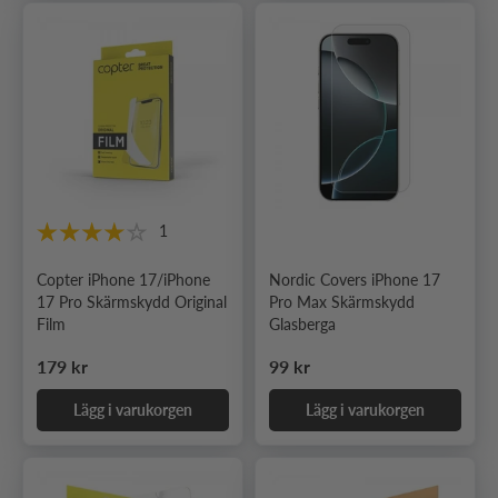
1
Copter iPhone 17/iPhone
Nordic Covers iPhone 17
17 Pro Skärmskydd Original
Pro Max Skärmskydd
Film
Glasberga
Ordinarie pris
Ordinarie pris
179 kr
99 kr
Lägg i varukorgen
Lägg i varukorgen