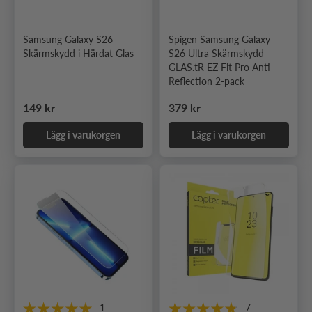
Samsung Galaxy S26
Spigen Samsung Galaxy
Skärmskydd i Härdat Glas
S26 Ultra Skärmskydd
GLAS.tR EZ Fit Pro Anti
Reflection 2-pack
Ordinarie pris
Ordinarie pris
149 kr
379 kr
Lägg i varukorgen
Lägg i varukorgen
1
7