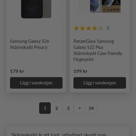
5
Samsung Galaxy S26
PanzerGlass Samsung
Skärmskydd Privacy
Galaxy S22 Plus
Skärmskydd Case Friendly
Fingerprint
Ordinarie pris
Ordinarie pris
179 kr
199 kr
Lägg i varukorgen
Lägg i varukorgen
1
2
3
>
34
Skärmskydd är ett tunt, utbytbart skydd som