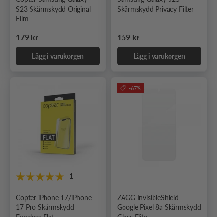
S23 Skärmskydd Original
Skärmskydd Privacy Filter
Film
Ordinarie pris
Ordinarie pris
179 kr
159 kr
Lägg i varukorgen
Lägg i varukorgen
-67%
1
Copter iPhone 17/iPhone
ZAGG InvisibleShield
17 Pro Skärmskydd
Google Pixel 8a Skärmskydd
Exoglass Flat
Glass Elite