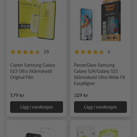
28
6
Copter Samsung Galaxy
PanzerGlass Samsung
S23 Ultra Skärmskydd
Galaxy S24/Galaxy S25
Original Film
Skärmskydd Ultra-Wide Fit
EasyAligner
Ordinarie pris
Ordinarie pris
179 kr
329 kr
Lägg i varukorgen
Lägg i varukorgen