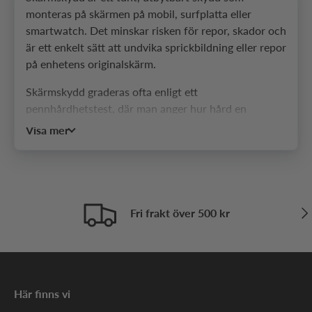
monteras på skärmen på mobil, surfplatta eller
smartwatch. Det minskar risken för repor, skador och
är ett enkelt sätt att undvika sprickbildning eller repor
på enhetens originalskärm.
Skärmskydd graderas ofta enligt ett
pennhårdhetstest, där man anger hur hård en
blyertsspets (t.ex. 9H) måste vara för att lämna en
Visa mer
synlig repa. Oftast är det dock saker som sand,
nycklar, bordsskivor, damm och fall som utsätter
skärmen för påfrestningar – därför är passform,
limkontakt och skärmskyddets kvalitet ofta viktigare.
Näs
Fri frakt över 500 kr
Vilka typer av skärmskydd
finns och vad skiljer dem åt?
Det finns 7 vanliga typer av skärmskydd. Dessa typer
av skärmskydd är härdat glas, skärmskyddsfilm,
Här finns vi
hydrogel-film, UV-tempererat glas, keramiska