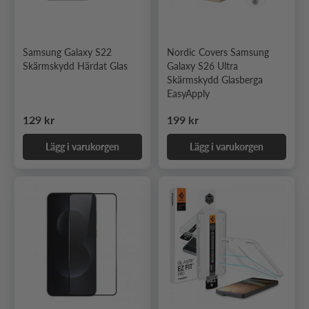
Samsung Galaxy S22
Nordic Covers Samsung
Skärmskydd Härdat Glas
Galaxy S26 Ultra
Skärmskydd Glasberga
EasyApply
Ordinarie pris
Ordinarie pris
129 kr
199 kr
Lägg i varukorgen
Lägg i varukorgen