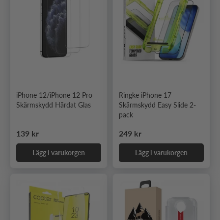
iPhone 12/iPhone 12 Pro
Ringke iPhone 17
Skärmskydd Härdat Glas
Skärmskydd Easy Slide 2-
pack
Ordinarie pris
Ordinarie pris
139 kr
249 kr
Lägg i varukorgen
Lägg i varukorgen