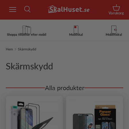
Sök
Hoppa till innehåll
Korg
Varukorg
Sök
Sök
Shoppa tillbehör efter mobil
Mobilskal
Mobilfodral
Hem
Skärmskydd
Skärmskydd
Alla produkter