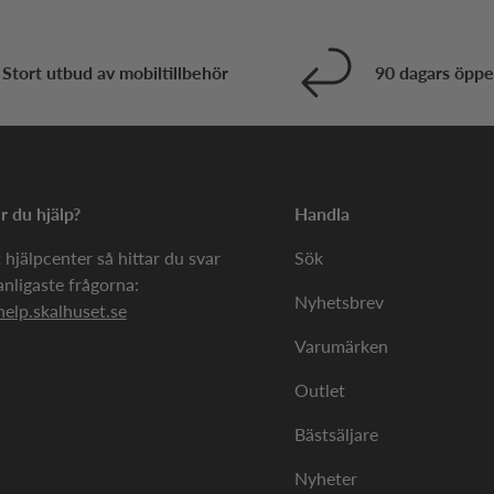
Stort utbud av mobiltillbehör
90 dagars öppe
 du hjälp?
Handla
 hjälpcenter så hittar du svar
Sök
anligaste frågorna:
Nyhetsbrev
help.skalhuset.se
Varumärken
Outlet
Bästsäljare
Nyheter