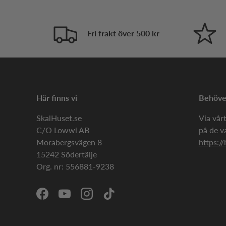
Fri frakt över 500 kr
Här finns vi
Behöver
SkalHuset.se
Via vårt
C/O Lowwi AB
på de v
Morabergsvägen 8
https://
15242 Södertälje
Org. nr: 556881-9238
Facebook
YouTube
Instagram
TikTok