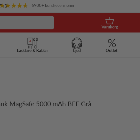
6900+ kundrecensioner
.7
/5
Korg
Varukorg
Laddare & Kablar
Ljud
Outlet
ank MagSafe 5000 mAh BFF Grå
s