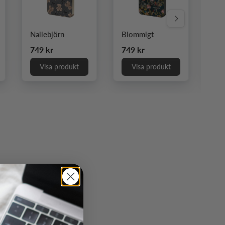
Nästa
Nallebjörn
Blommigt
Kör
Ordinarie pris
Ordinarie pris
Ord
749 kr
749 kr
749
Visa produkt
Visa produkt