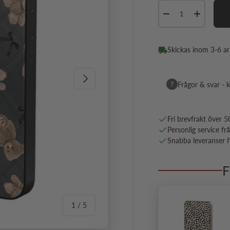
Antal
Minska antal
Öka antal
Skickas inom 3-6 a
Nästa
?
Frågor & svar - k
Fri brevfrakt över 5
Personlig service fr
Snabba leveranser fr
F
av
1
/
5