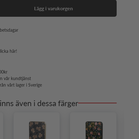
Lägg i varukorgen
rbetsdagar
licka här!
00kr
ån vår kundtjänst
ån vårt lager i Sverige
inns även i dessa färger