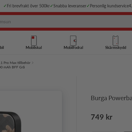
✓
Fri brevfrakt över 500kr
✓
Snabba leveranser
✓
Personlig kundservice
4
bil
Mobilskal
Mobilfodral
Skärmskydd
1 Pro Max tillbehör
00 mAh BFF Grå
Burga Powerb
Ordinarie pri
749 kr