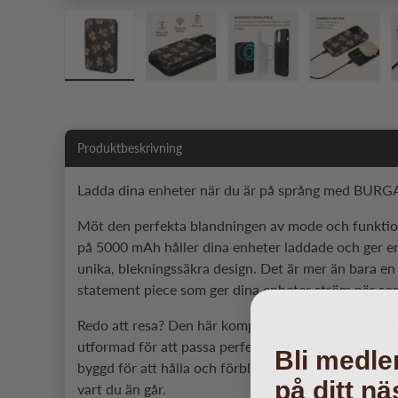
Läs in bild 1 i gallerivyn
Läs in bild 2 i gallerivyn
Läs in bild 3 i galleriv
Läs in bi
Produktbeskrivning
Ladda dina enheter när du är på språng med BURG
Möt den perfekta blandningen av mode och funktion
på 5000 mAh håller dina enheter laddade och ger 
unika, blekningssäkra design. Det är mer än bara e
statement piece som ger dina enheter ström när som
Redo att resa? Den här kompakta powerbanken är din
utformad för att passa perfekt i fickan eller väskan
Bli medle
byggd för att hålla och förbli repfri, vilket håller d
på ditt nä
vart du än går.