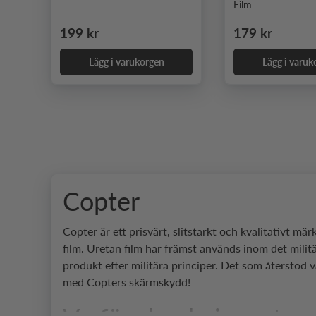
Film
Ordinarie pris
Ordinarie pris
199 kr
179 kr
Lägg i varukorgen
Lägg i varuk
Copter
Copter är ett prisvärt, slitstarkt och kvalitativt 
film. Uretan film har främst används inom det mili
produkt efter militära principer. Det som återstod v
med Copters skärmskydd!