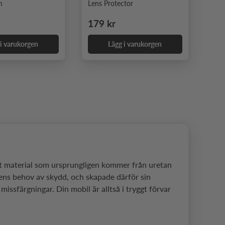
m
Lens Protector
e pris
Ordinarie pris
179 kr
 i varukorgen
Lägg i varukorgen
ligt material som ursprungligen kommer från uretan
lens behov av skydd, och skapade därför sin
missfärgningar. Din mobil är alltså i tryggt förvar