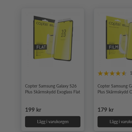
Copter Samsung Galaxy S26
Copter Samsung G
Plus Skärmskydd Exoglass Flat
Plus Skärmskydd Or
Ordinarie pris
Ordinarie pris
199 kr
179 kr
Lägg i varukorgen
Lägg i varuk