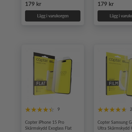
Ordinarie pris
Ordinarie pris
179 kr
179 kr
Lägg i varukorgen
Lägg i varuk
9
Copter iPhone 15 Pro
Copter Samsung G
Skärmskydd Exoglass Flat
Ultra Skärmskydd O