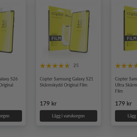
2
25
alaxy S26
Copter Samsung Galaxy S21
Copter Sam
riginal
Skärmskydd Original Film
Ultra Skärm
Film
Ordinarie pris
Ordinari
179 kr
179 kr
orgen
Lägg i varukorgen
Lägg