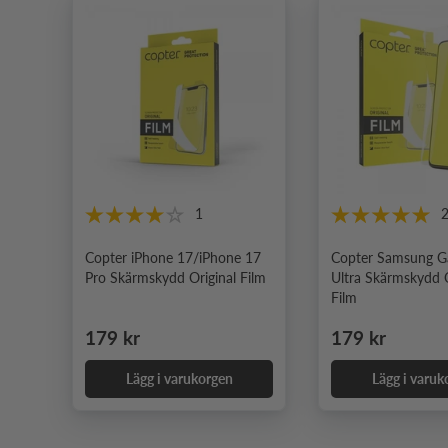
1
Copter iPhone 17/iPhone 17
Copter Samsung G
Pro Skärmskydd Original Film
Ultra Skärmskydd O
Film
Ordinarie pris
Ordinarie pris
179 kr
179 kr
Lägg i varukorgen
Lägg i varuk