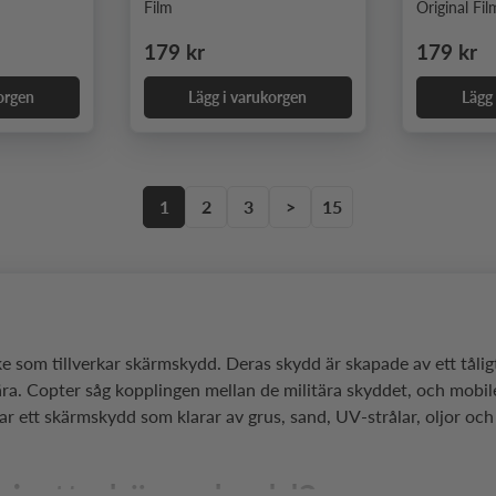
Film
Original Fil
Ordinarie pris
Ordinari
179 kr
179 kr
orgen
Lägg i varukorgen
Lägg
1
2
3
>
15
märke som tillverkar skärmskydd. Deras skydd är skapade av ett tå
tära. Copter såg kopplingen mellan de militära skyddet, och mobi
ar ett skärmskydd som klarar av grus, sand, UV-strålar, oljor och 