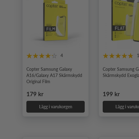
4
Copter Samsung Galaxy
Copter Samsung G
A16/Galaxy A17 Skärmskydd
Skärmskydd Exogla
Original Film
Ordinarie pris
Ordinarie pris
179 kr
199 kr
Lägg i varukorgen
Lägg i varuk