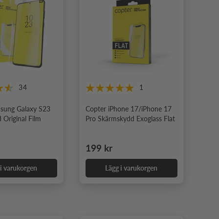
34
1
sung Galaxy S23
Copter iPhone 17/iPhone 17
Original Film
Pro Skärmskydd Exoglass Flat
e pris
Ordinarie pris
199 kr
 i varukorgen
Lägg i varukorgen