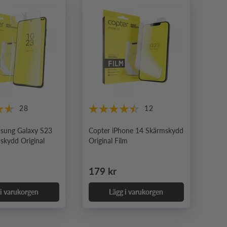
28
12
sung Galaxy S23
Copter iPhone 14 Skärmskydd
skydd Original
Original Film
e pris
Ordinarie pris
179 kr
 i varukorgen
Lägg i varukorgen