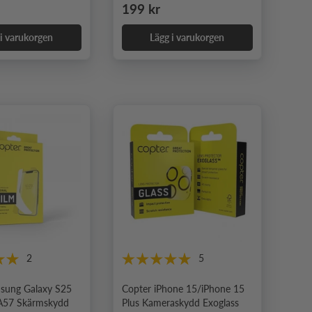
e pris
Ordinarie pris
199 kr
 i varukorgen
Lägg i varukorgen
2
5
sung Galaxy S25
Copter iPhone 15/iPhone 15
A57 Skärmskydd
Plus Kameraskydd Exoglass