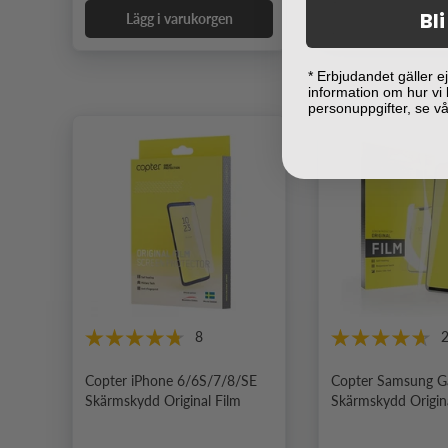
Bl
Lägg i varukorgen
Lägg i varuk
* Erbjudandet gäller 
information om hur vi
personuppgifter, se v
8
Copter iPhone 6/6S/7/8/SE
Copter Samsung G
Skärmskydd Original Film
Skärmskydd Origin