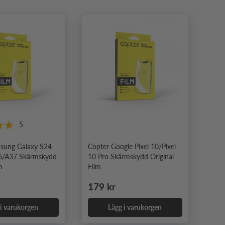
5
sung Galaxy S24
Copter Google Pixel 10/Pixel
6/A37 Skärmskydd
10 Pro Skärmskydd Original
m
Film
e pris
Ordinarie pris
179 kr
 i varukorgen
Lägg i varukorgen