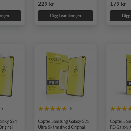
Ordinarie pris
Ordinari
229 kr
179 kr
orgen
Lägg i varukorgen
Lägg
25
8
alaxy S24
Copter Samsung Galaxy S21
Copter Sam
riginal
Ultra Skärmskydd Original
FE/Galaxy 