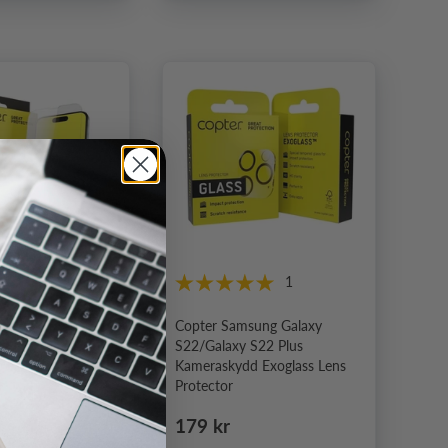
9
1
one 15 Skärmskydd
Copter Samsung Galaxy
at
S22/Galaxy S22 Plus
Kameraskydd Exoglass Lens
Protector
e pris
Ordinarie pris
179 kr