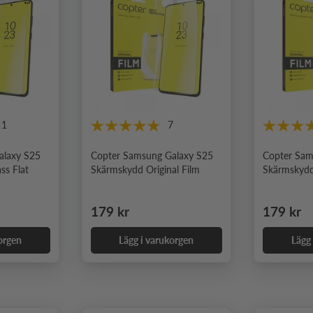
11
7
alaxy S25
Copter Samsung Galaxy S25
Copter Sam
ss Flat
Skärmskydd Original Film
Skärmskydd 
Ordinarie pris
Ordinari
179 kr
179 kr
orgen
Lägg i varukorgen
Lägg