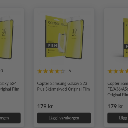
10
6
alaxy S24
Copter Samsung Galaxy S23
Copter Sam
iginal Film
Plus Skärmskydd Original Film
FE/A36/A5
Original Fil
Ordinarie pris
Ordinari
179 kr
179 kr
orgen
Lägg i varukorgen
Lägg