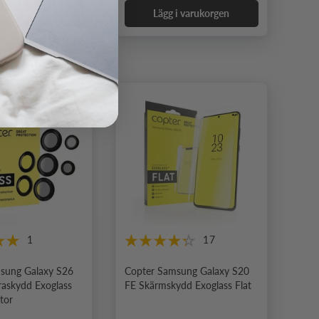
 i varukorgen
Lägg i varukorgen
1
17
sung Galaxy S26
Copter Samsung Galaxy S20
raskydd Exoglass
FE Skärmskydd Exoglass Flat
tor