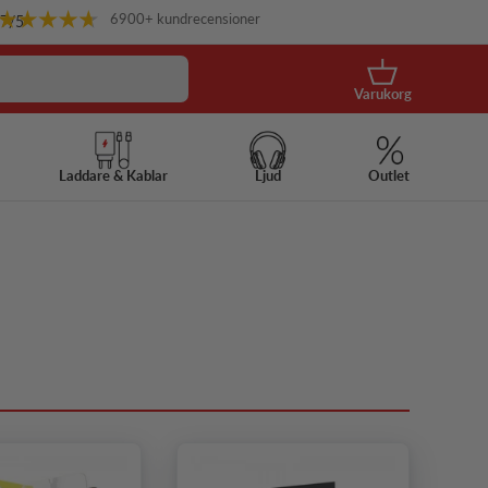
6900+ kundrecensioner
.7
/5
Korg
Varukorg
Laddare & Kablar
Ljud
Outlet