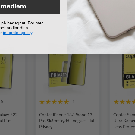
i medlem
orgen
Lägg i varukorgen
Lägg
ej på begagnat. För mer
 behandlar dina
år
integritetspolicy
.
25
1
alaxy S22
Copter iPhone 13/iPhone 13
Copter Sam
al Film
Pro Skärmskydd Exoglass Flat
Ultra Kame
Privacy
Lens Protec