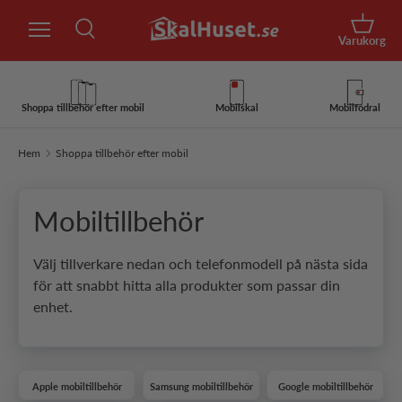
Sök
Hoppa till innehåll
Korg
Varukorg
Sök
Sök
Shoppa tillbehör efter mobil
Mobilskal
Mobilfodral
Hem
Shoppa tillbehör efter mobil
Mobiltillbehör
Välj tillverkare nedan och telefonmodell på nästa sida
för att snabbt hitta alla produkter som passar din
enhet.
Apple mobiltillbehör
Samsung mobiltillbehör
Google mobiltillbehör