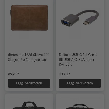
dbramante1928 Sleeve 14"
Deltaco USB-C 3.1 Gen 1
Skagen Pro (2nd gen) Tan
till USB-A OTG Adapter
Rymdgrå
Ordinarie pris
Ordinarie pris
699 kr
119 kr
Lägg i varukorgen
Lägg i varukorgen