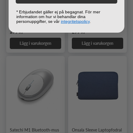
* Erbjudandet gäller ej på begagnat. För mer
Satechi Premium musmatta
Satechi Premium musmatta
information om hur vi behandlar dina
i veganskt läder Brun
i veganskt läder Blå
personuppgifter, se vår
integritetspolicy
.
Ordinarie pris
Ordinarie pris
299 kr
299 kr
Lägg i varukorgen
Lägg i varukorgen
Satechi M1 Bluetooth-mus
Onsala Sleeve Laptopfodral