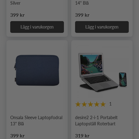
Silver
14" Blå
Ordinarie pris
Ordinarie pris
399 kr
399 kr
Lägg i varukorgen
Lägg i varukorgen
1
Onsala Sleeve Laptopfodral
desire2 2-i-1 Portabelt
13" Blå
Laptopställ Roterbart
Ordinarie pris
Ordinarie pris
399 kr
319 kr