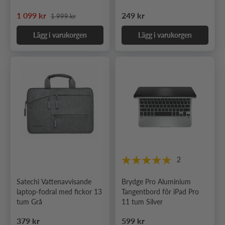
Ordinarie pris
Nedsatt pris
Ordinarie pris
1 099 kr
249 kr
1 999 kr
Lägg i varukorgen
Lägg i varukorgen
2
Satechi Vattenavvisande
Brydge Pro Aluminium
laptop-fodral med fickor 13
Tangentbord för iPad Pro
tum Grå
11 tum Silver
Ordinarie pris
Ordinarie pris
379 kr
599 kr