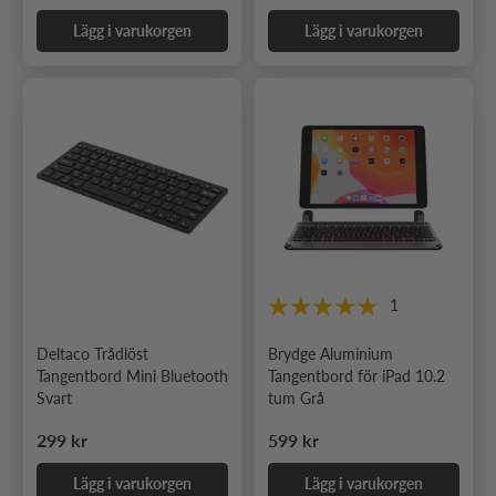
Lägg i varukorgen
Lägg i varukorgen
1
Deltaco Trådlöst
Brydge Aluminium
Tangentbord Mini Bluetooth
Tangentbord för iPad 10.2
Svart
tum Grå
Ordinarie pris
Ordinarie pris
299 kr
599 kr
Lägg i varukorgen
Lägg i varukorgen