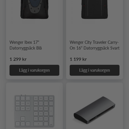
Wenger Ibex 17"
Wenger City Traveler Carry-
Datorryggsäck Blå
On 16" Datorryggsäck Svart
Ordinarie pris
Ordinarie pris
1 299 kr
1 199 kr
Lägg i varukorgen
Lägg i varukorgen