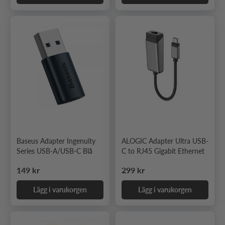
Baseus Adapter Ingenuity
ALOGIC Adapter Ultra USB-
Series USB-A/USB-C Blå
C to RJ45 Gigabit Ethernet
Ordinarie pris
Ordinarie pris
149 kr
299 kr
Lägg i varukorgen
Lägg i varukorgen