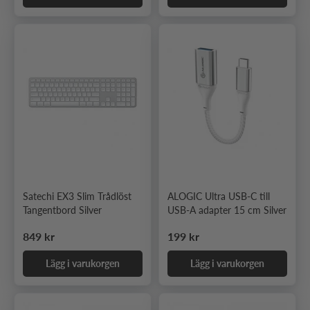
Satechi EX3 Slim Trådlöst
ALOGIC Ultra USB-C till
Tangentbord Silver
USB-A adapter 15 cm Silver
Ordinarie pris
Ordinarie pris
849 kr
199 kr
Lägg i varukorgen
Lägg i varukorgen