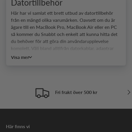
Datortillbehör
Här har vi samlat ett brett utbud av datortillbehör
från en mängd olika varumärken. Oavsett om du är
ägare till en MacBook Pro, MacBook Air eller en PC
så kommer du Snabbt och enkelt att kunna hitta det
du behöver för att göra din användarupplevelse
komplett. Välj bland alltifrån datorkablar, adaptrar
och USB-hubbar som hjälper dig att ansluta precis
Visa mer
den enhet du vill, till väskor, fodral, tangentbord och
datormöss som gör din dator både snygg och rätt
utrustad. Du har datorn, medan vi har tillbehören
som kommer att ge dig möjligheten att använda din
enhet så som du önskar. Välkommen att bläddra
Näs
Fri frakt över 500 kr
igenom vårt breda utbud av datortillbehör och klicka
hem dina favoriter redan idag!
Allt för din dator på en och
Här finns vi
samma plats