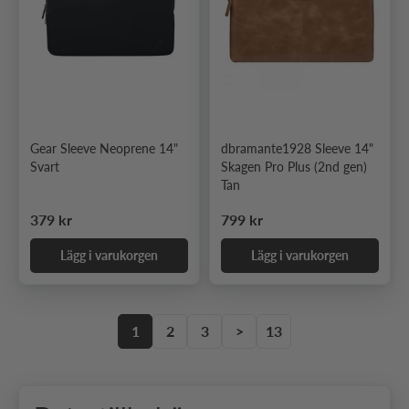
Gear Sleeve Neoprene 14"
dbramante1928 Sleeve 14"
Svart
Skagen Pro Plus (2nd gen)
Tan
Ordinarie pris
Ordinarie pris
379 kr
799 kr
Lägg i varukorgen
Lägg i varukorgen
1
2
3
>
13