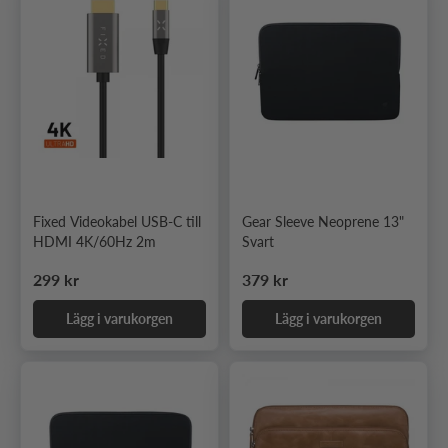
Fixed Videokabel USB-C till
Gear Sleeve Neoprene 13"
HDMI 4K/60Hz 2m
Svart
Ordinarie pris
Ordinarie pris
299 kr
379 kr
Lägg i varukorgen
Lägg i varukorgen