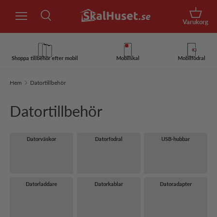
Sök
Hoppa till innehåll
Korg
Varukorg
Sök
Sök
Shoppa tillbehör efter mobil
Mobilskal
Mobilfodral
Hem
Datortillbehör
Datortillbehör
Datorväskor
Datorfodral
USB-hubbar
Datorladdare
Datorkablar
Datoradapter