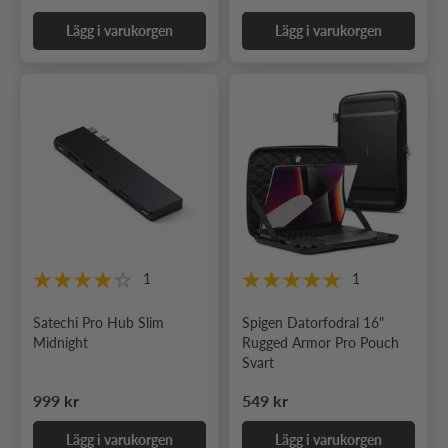
Lägg i varukorgen
Lägg i varukorgen
1
1
Satechi Pro Hub Slim
Spigen Datorfodral 16"
Midnight
Rugged Armor Pro Pouch
Svart
Ordinarie pris
Ordinarie pris
999 kr
549 kr
Lägg i varukorgen
Lägg i varukorgen