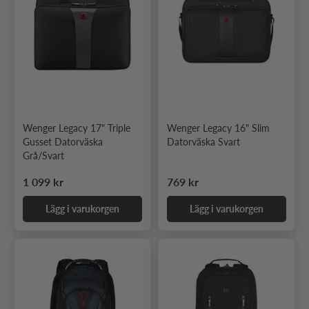
Wenger Legacy 17" Triple
Wenger Legacy 16" Slim
Gusset Datorväska
Datorväska Svart
Grå/Svart
Ordinarie pris
Ordinarie pris
1 099 kr
769 kr
Lägg i varukorgen
Lägg i varukorgen