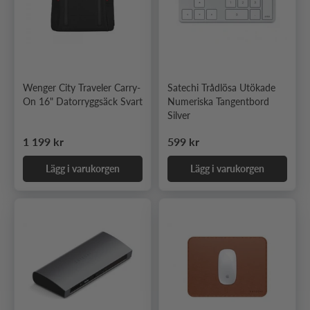
Wenger City Traveler Carry-
Satechi Trådlösa Utökade
On 16" Datorryggsäck Svart
Numeriska Tangentbord
Silver
Ordinarie pris
Ordinarie pris
1 199 kr
599 kr
Lägg i varukorgen
Lägg i varukorgen