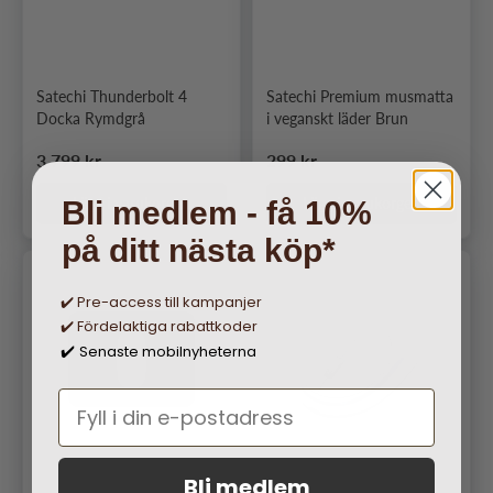
Satechi Thunderbolt 4
Satechi Premium musmatta
Docka Rymdgrå
i veganskt läder Brun
Ordinarie pris
Ordinarie pris
3 799 kr
299 kr
Lägg i varukorgen
Lägg i varukorgen
Bli medlem - få 10%
på ditt nästa köp*
✔️ Pre-access till kampanjer
✔️ Fördelaktiga rabattkoder
Senaste mobilnyheterna
✔️
Bli medlem