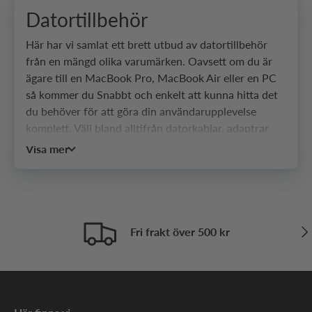
Datortillbehör
Här har vi samlat ett brett utbud av datortillbehör
från en mängd olika varumärken. Oavsett om du är
ägare till en MacBook Pro, MacBook Air eller en PC
så kommer du Snabbt och enkelt att kunna hitta det
du behöver för att göra din användarupplevelse
komplett. Välj bland alltifrån datorkablar, adaptrar
och USB-hubbar som hjälper dig att ansluta precis
Visa mer
den enhet du vill, till väskor, fodral, tangentbord och
datormöss som gör din dator både snygg och rätt
utrustad. Du har datorn, medan vi har tillbehören
som kommer att ge dig möjligheten att använda din
enhet så som du önskar. Välkommen att bläddra
Näs
Fri frakt över 500 kr
igenom vårt breda utbud av datortillbehör och klicka
hem dina favoriter redan idag!
Allt för din dator på en och