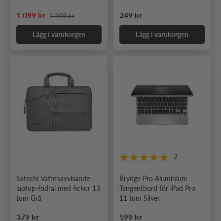
Ordinarie pris
Nedsatt pris
Ordinarie pris
1 099 kr
249 kr
1 999 kr
Lägg i varukorgen
Lägg i varukorgen
2
Satechi Vattenavvisande
Brydge Pro Aluminium
laptop-fodral med fickor 13
Tangentbord för iPad Pro
tum Grå
11 tum Silver
Ordinarie pris
Ordinarie pris
379 kr
599 kr