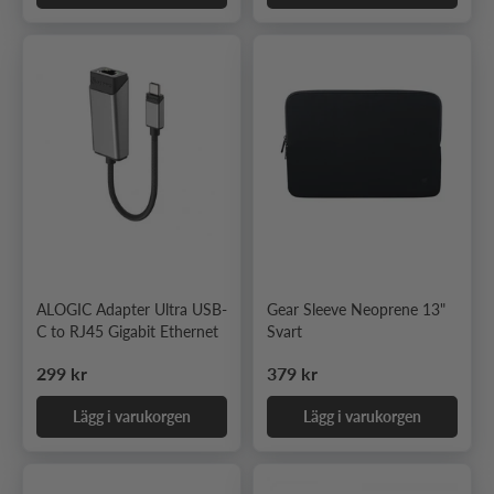
ALOGIC Adapter Ultra USB-
Gear Sleeve Neoprene 13"
C to RJ45 Gigabit Ethernet
Svart
Ordinarie pris
Ordinarie pris
299 kr
379 kr
Lägg i varukorgen
Lägg i varukorgen