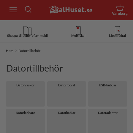
Sök
Hoppa till innehåll
Korg
Varukorg
Sök
Sök
Shoppa tillbehör efter mobil
Mobilskal
Mobilfodral
Hem
Datortillbehör
Datortillbehör
Datorväskor
Datorfodral
USB-hubbar
Datorladdare
Datorkablar
Datoradapter