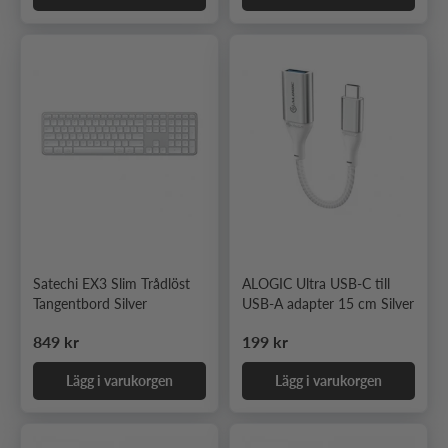
Satechi EX3 Slim Trådlöst
ALOGIC Ultra USB-C till
Tangentbord Silver
USB-A adapter 15 cm Silver
Ordinarie pris
Ordinarie pris
849 kr
199 kr
Lägg i varukorgen
Lägg i varukorgen