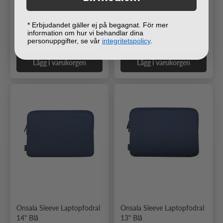
Satechi Premium musmatta
Satechi M1 Bluetooth-mus
i veganskt läder Blå
Silver
* Erbjudandet gäller ej på begagnat. För mer
information om hur vi behandlar dina
personuppgifter, se vår
integritetspolicy
.
Ordinarie pris
Ordinarie pris
299 kr
399 kr
Lägg i varukorgen
Lägg i varukorgen
Onsala Sleeve Laptopfodral
Onsala Sleeve Laptopfodral
14" Blå
13" Blå