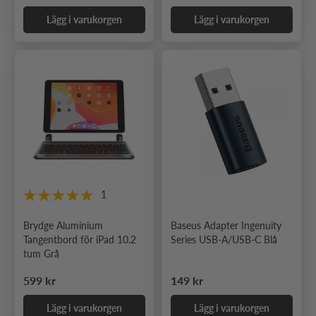
Lägg i varukorgen
Lägg i varukorgen
1
Brydge Aluminium
Baseus Adapter Ingenuity
Tangentbord för iPad 10.2
Series USB-A/USB-C Blå
tum Grå
Ordinarie pris
Ordinarie pris
599 kr
149 kr
Lägg i varukorgen
Lägg i varukorgen