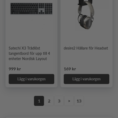
Satechi X3 Trådlöst
desire2 Hållare för Headset
tangentbord för upp till 4
enheter Nordisk Layout
Ordinarie pris
Ordinarie pris
999 kr
169 kr
Lägg i varukorgen
Lägg i varukorgen
1
2
3
>
13