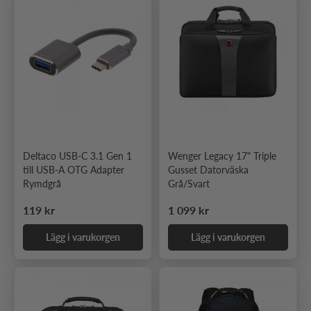
Deltaco USB-C 3.1 Gen 1
Wenger Legacy 17" Triple
till USB-A OTG Adapter
Gusset Datorväska
Rymdgrå
Grå/Svart
Ordinarie pris
Ordinarie pris
119 kr
1 099 kr
Lägg i varukorgen
Lägg i varukorgen