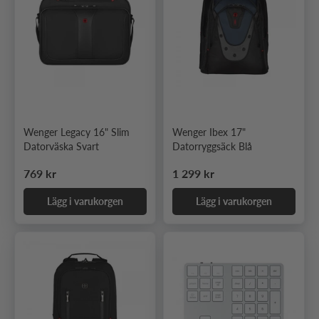
Wenger Legacy 16" Slim
Wenger Ibex 17"
Datorväska Svart
Datorryggsäck Blå
Ordinarie pris
Ordinarie pris
769 kr
1 299 kr
Lägg i varukorgen
Lägg i varukorgen