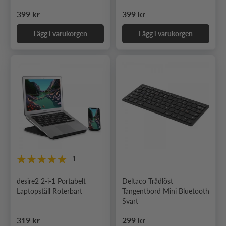
Ordinarie pris
Ordinarie pris
399 kr
399 kr
Lägg i varukorgen
Lägg i varukorgen
1
desire2 2-i-1 Portabelt
Deltaco Trådlöst
Laptopställ Roterbart
Tangentbord Mini Bluetooth
Svart
Ordinarie pris
Ordinarie pris
319 kr
299 kr