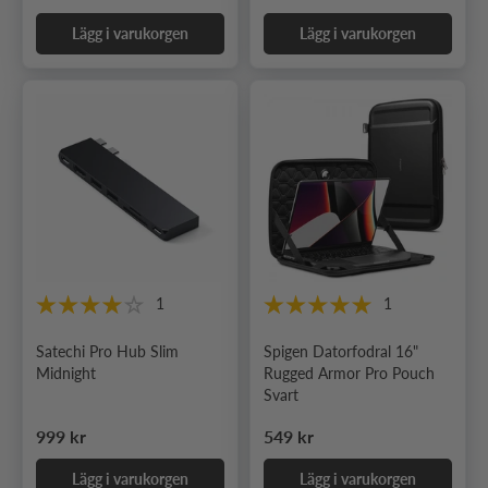
Lägg i varukorgen
Lägg i varukorgen
1
1
Satechi Pro Hub Slim
Spigen Datorfodral 16"
Midnight
Rugged Armor Pro Pouch
Svart
Ordinarie pris
Ordinarie pris
999 kr
549 kr
Lägg i varukorgen
Lägg i varukorgen