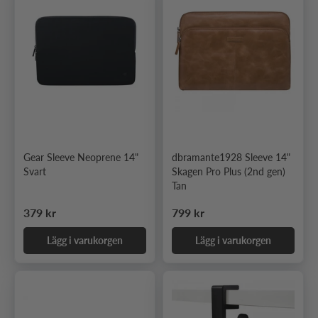
Gear Sleeve Neoprene 14"
dbramante1928 Sleeve 14"
Svart
Skagen Pro Plus (2nd gen)
Tan
Ordinarie pris
Ordinarie pris
379 kr
799 kr
Lägg i varukorgen
Lägg i varukorgen