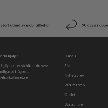
Stort utbud av mobiltillbehör
90 dagars öppe
 du hjälp?
Handla
 hjälpcenter så hittar du svar
Sök
anligaste frågorna:
Nyhetsbrev
help.skalhuset.se
Varumärken
Outlet
Bästsäljare