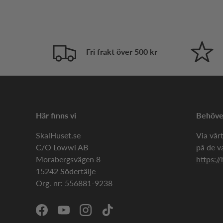
Fri frakt över 500 kr
Här finns vi
Behöver
SkalHuset.se
Via vårt
C/O Lowwi AB
på de v
Morabergsvägen 8
https://
15242 Södertälje
Org. nr: 556881-9238
Facebook
YouTube
Instagram
TikTok