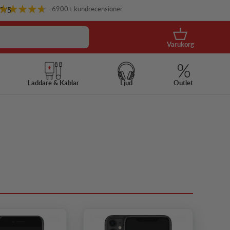
6900+ kundrecensioner
.7
/5
Korg
Varukorg
Laddare & Kablar
Ljud
Outlet