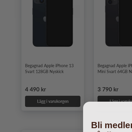
Begagnad Apple iPhone 13
Begagnad Apple i
Svart 128GB Nyskick
Mini Svart 64GB N
Ordinarie pris
Ordinarie pris
4 490 kr
3 790 kr
Lägg i varukorgen
Lägg i varuk
Bli medle