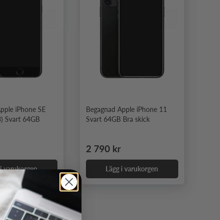
pple iPhone SE
Begagnad Apple iPhone 11
3) Svart 64GB
Svart 64GB Bra skick
e pris
Ordinarie pris
2 790 kr
 i varukorgen
Lägg i varukorgen