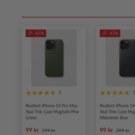
-67%
-67%
2
Nudient iPhone 14 Pro Max
Nudient iPhone 1
Skal Thin Case MagSafe Pine
Skal Thin Case Ma
Green
Midwinter Blue
Nedsatt pris
Ordinarie pris
Nedsatt pris
Ordinarie
99 kr
99 kr
299 kr
299 kr