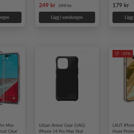
Nedsatt pris
Ordinarie pris
Ordinari
249 kr
179 kr
399 kr
orgen
Lägg i varukorgen
Lägg
-34%
4
Pro Max
Urban Armor Gear (UAG)
LAUT iPhon
rost Clear
iPhone 14 Pro Max Skal
Huex Prote