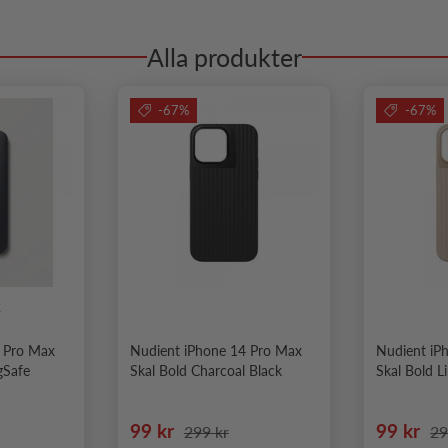
Alla produkter
-67%
-67%
2
4 Pro Max
Nudient iPhone 14 Pro Max
Nudient iP
gSafe
Skal Bold Charcoal Black
Skal Bold L
 pris
Nedsatt pris
Ordinarie pris
Nedsatt 
Or
99 kr
99 kr
299 kr
29