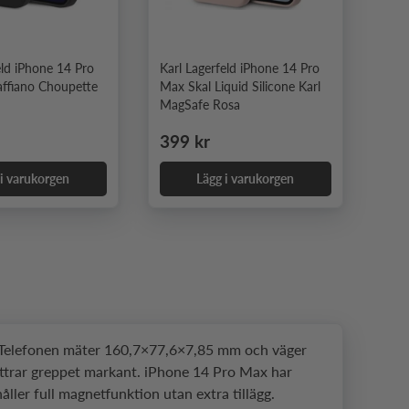
eld iPhone 14 Pro
Karl Lagerfeld iPhone 14 Pro
affiano Choupette
Max Skal Liquid Silicone Karl
MagSafe Rosa
e pris
Ordinarie pris
399 kr
 i varukorgen
Lägg i varukorgen
. Telefonen mäter 160,7×77,6×7,85 mm och väger
bättrar greppet markant. iPhone 14 Pro Max har
ler full magnetfunktion utan extra tillägg.