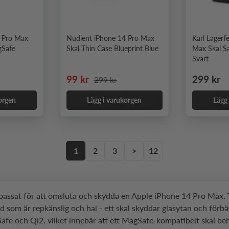
2
4 Pro Max
Nudient iPhone 14 Pro Max
Karl Lagerf
gSafe
Skal Thin Case Blueprint Blue
Max Skal S
Svart
 pris
Nedsatt pris
Ordinarie pris
Ordinari
99 kr
299 kr
299 kr
orgen
Lägg i varukorgen
Lägg
1
2
3
>
12
anpassat för att omsluta och skydda en Apple iPhone 14 Pro Max
d som är repkänslig och hal - ett skal skyddar glasytan och för
och Qi2, vilket innebär att ett MagSafe-kompatibelt skal behål