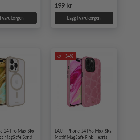
e pris
Ordinarie pris
199 kr
 i varukorgen
Lägg i varukorgen
-34%
e 14 Pro Max Skal
LAUT iPhone 14 Pro Max Skal
ct MagSafe Sand
Motif MagSafe Pink Hearts