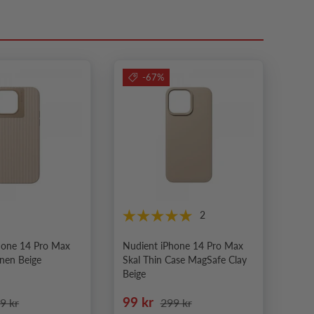
-67%
2
hone 14 Pro Max
Nudient iPhone 14 Pro Max
inen Beige
Skal Thin Case MagSafe Clay
Beige
pris
dinarie pris
Nedsatt pris
Ordinarie pris
99 kr
9 kr
299 kr