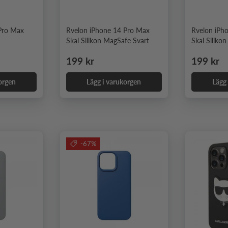
Pro Max
Rvelon iPhone 14 Pro Max
Rvelon iPh
Skal Silikon MagSafe Svart
Skal Siliko
Ordinarie pris
Ordinari
199 kr
199 kr
orgen
Lägg i varukorgen
Lägg
-67%