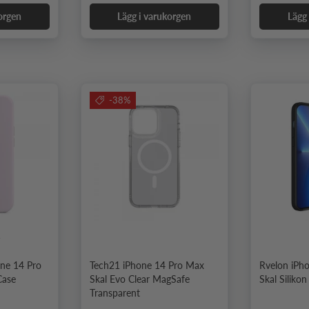
orgen
Lägg i varukorgen
Lägg
-38%
1
one 14 Pro
Tech21 iPhone 14 Pro Max
Rvelon iPh
Case
Skal Evo Clear MagSafe
Skal Silikon
Transparent