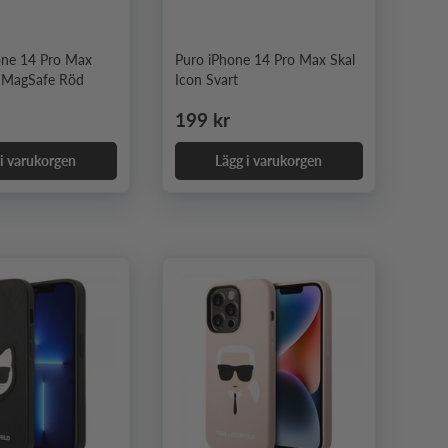
one 14 Pro Max
Puro iPhone 14 Pro Max Skal
n MagSafe Röd
Icon Svart
e pris
Ordinarie pris
199 kr
 i varukorgen
Lägg i varukorgen