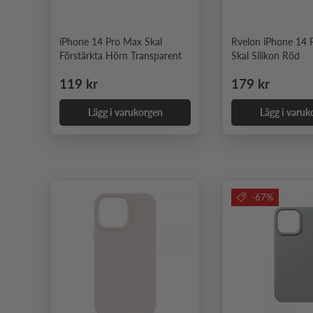
iPhone 14 Pro Max Skal
Rvelon iPhone 14 
Förstärkta Hörn Transparent
Skal Silikon Röd
Ordinarie pris
Ordinarie pris
119 kr
179 kr
Lägg i varukorgen
Lägg i varuk
-67%