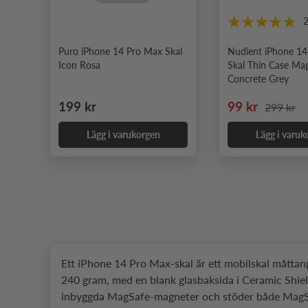
Puro iPhone 14 Pro Max Skal
Nudient iPhone 1
Icon Rosa
Skal Thin Case Ma
Concrete Grey
Ordinarie pris
Nedsatt pris
Ordinarie
199 kr
99 kr
299 kr
Lägg i varukorgen
Lägg i varuk
Ett iPhone 14 Pro Max-skal är ett mobilskal mått
240 gram, med en blank glasbaksida i Ceramic Shiel
inbyggda MagSafe-magneter och stöder både MagSafe 