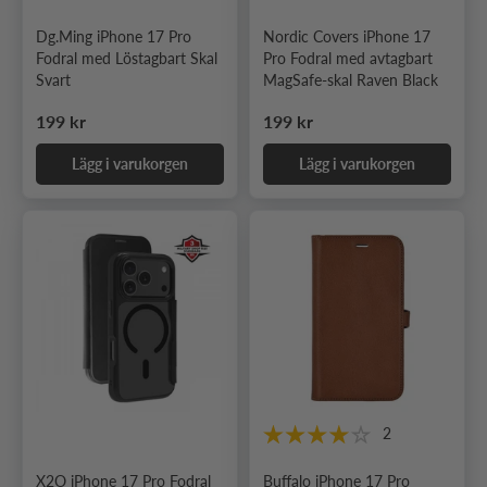
Dg.Ming iPhone 17 Pro
Nordic Covers iPhone 17
Fodral med Löstagbart Skal
Pro Fodral med avtagbart
Svart
MagSafe-skal Raven Black
Ordinarie pris
Ordinarie pris
199 kr
199 kr
Lägg i varukorgen
Lägg i varukorgen
2
X2O iPhone 17 Pro Fodral
Buffalo iPhone 17 Pro