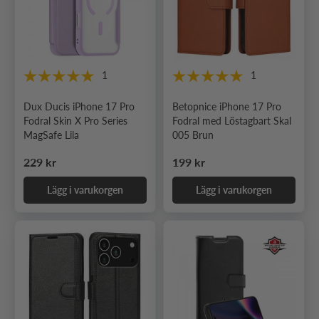
1
1
Dux Ducis iPhone 17 Pro
Betopnice iPhone 17 Pro
Fodral Skin X Pro Series
Fodral med Löstagbart Skal
MagSafe Lila
005 Brun
Ordinarie pris
Ordinarie pris
229 kr
199 kr
Lägg i varukorgen
Lägg i varukorgen