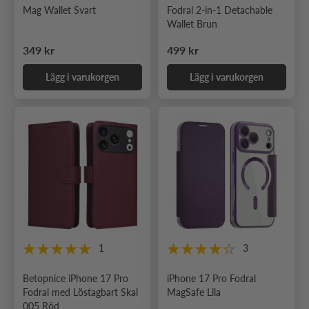
Mag Wallet Svart
Fodral 2-in-1 Detachable
Wallet Brun
Ordinarie pris
Ordinarie pris
349 kr
499 kr
Lägg i varukorgen
Lägg i varukorgen
1
3
Betopnice iPhone 17 Pro
iPhone 17 Pro Fodral
Fodral med Löstagbart Skal
MagSafe Lila
005 Röd