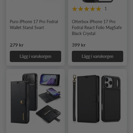
1
Puro iPhone 17 Pro Fodral
Otterbox iPhone 17 Pro
Wallet Stand Svart
Fodral React Folio MagSafe
Black Crystal
Ordinarie pris
Ordinarie pris
279 kr
399 kr
Lägg i varukorgen
Lägg i varukorgen