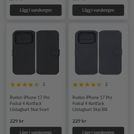
Lägg i varukorgen
Lägg i varukorgen
2
2
Rvelon iPhone 17 Pro
Rvelon iPhone 17 Pro
Fodral 4 Kortfack
Fodral 4 Kortfack
Löstagbart Skal Svart
Löstagbart Skal Blå
Ordinarie pris
Ordinarie pris
229 kr
229 kr
Lägg i varukorgen
Lägg i varukorgen