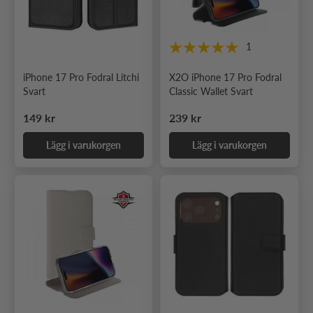
1
iPhone 17 Pro Fodral Litchi
X2O iPhone 17 Pro Fodral
Svart
Classic Wallet Svart
Ordinarie pris
Ordinarie pris
149 kr
239 kr
Lägg i varukorgen
Lägg i varukorgen