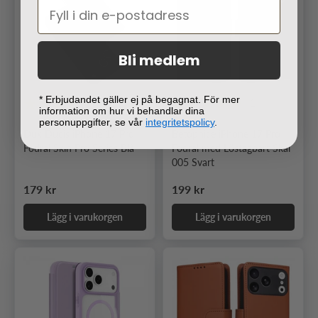
Bli medlem
* Erbjudandet gäller ej på begagnat. För mer
1
1
information om hur vi behandlar dina
personuppgifter, se vår
integritetspolicy
.
Dux Ducis iPhone 17 Pro
Betopnice iPhone 17 Pro
Fodral Skin Pro Series Blå
Fodral med Löstagbart Skal
005 Svart
Ordinarie pris
Ordinarie pris
179 kr
199 kr
Lägg i varukorgen
Lägg i varukorgen