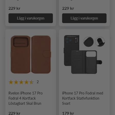
Ordinarie pris
Ordinarie pris
229 kr
229 kr
Lägg i varukorgen
Lägg i varukorgen
2
Rvelon iPhone 17 Pro
iPhone 17 Pro Fodral med
Fodral 4 Kortfack
Kortfack Stativfunktion
Löstagbart Skal Brun
Svart
Ordinarie pris
Ordinarie pris
229 kr
179 kr