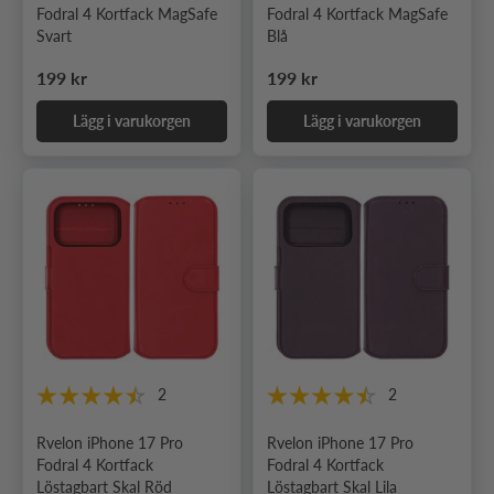
Fodral 4 Kortfack MagSafe
Fodral 4 Kortfack MagSafe
Svart
Blå
Ordinarie pris
Ordinarie pris
199 kr
199 kr
Lägg i varukorgen
Lägg i varukorgen
2
2
Rvelon iPhone 17 Pro
Rvelon iPhone 17 Pro
Fodral 4 Kortfack
Fodral 4 Kortfack
Löstagbart Skal Röd
Löstagbart Skal Lila