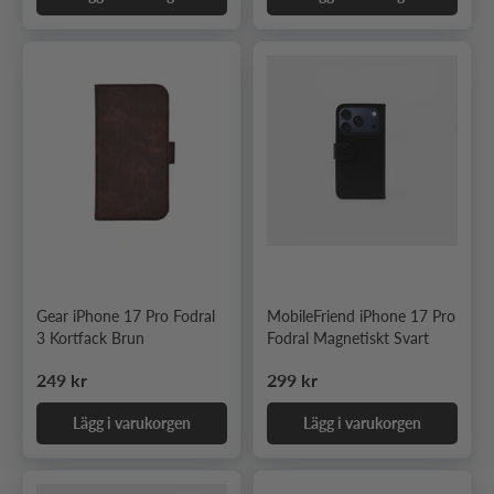
Gear iPhone 17 Pro Fodral
MobileFriend iPhone 17 Pro
3 Kortfack Brun
Fodral Magnetiskt Svart
Ordinarie pris
Ordinarie pris
249 kr
299 kr
Lägg i varukorgen
Lägg i varukorgen