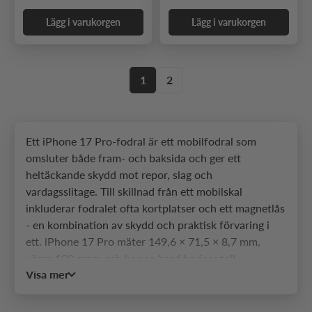
Lägg i varukorgen
Lägg i varukorgen
1
2
Ett iPhone 17 Pro-fodral är ett mobilfodral som
omsluter både fram- och baksida och ger ett
heltäckande skydd mot repor, slag och
vardagsslitage. Till skillnad från ett mobilskal
inkluderar fodralet ofta kortplatser och ett magnetlås
- en kombination av skydd och praktisk förvaring i
ett. iPhone 17 Pro mäter 149,6 × 71,5 × 8,7 mm,
väger 199 gram och har en bred horisontell
Visa mer
kameramodul i titan som sticker ut från baksidan - en
design som gör passform extra viktig. Hos SkalHuset
hittar du ett brett urval av mobilfodral som passar