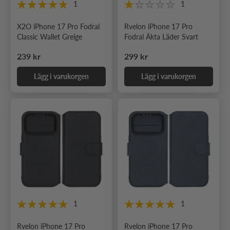
1
1
X2O iPhone 17 Pro Fodral
Rvelon iPhone 17 Pro
Classic Wallet Greige
Fodral Äkta Läder Svart
Ordinarie pris
Ordinarie pris
239 kr
299 kr
Lägg i varukorgen
Lägg i varukorgen
1
1
Rvelon iPhone 17 Pro
Rvelon iPhone 17 Pro