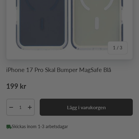
av
1
/
3
iPhone 17 Pro Skal Bumper MagSafe Blå
Ordinarie pris
199 kr
Antal
Lägg i varukorgen
Minska antal
Öka antal
Skickas inom 1-3 arbetsdagar