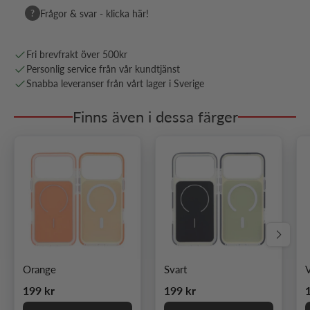
?
Frågor & svar - klicka här!
Fri brevfrakt över 500kr
Personlig service från vår kundtjänst
Snabba leveranser från vårt lager i Sverige
Finns även i dessa färger
Nästa
Orange
Svart
V
Ordinarie pris
Ordinarie pris
O
199 kr
199 kr