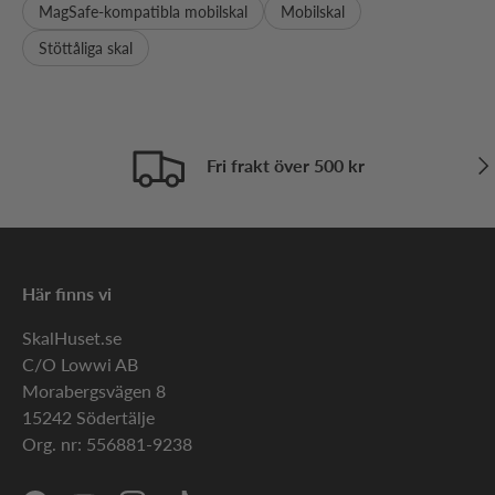
MagSafe-kompatibla mobilskal
Mobilskal
Stöttåliga skal
Näs
Fri frakt över 500 kr
Här finns vi
SkalHuset.se
C/O Lowwi AB
Morabergsvägen 8
15242 Södertälje
Org. nr: 556881-9238