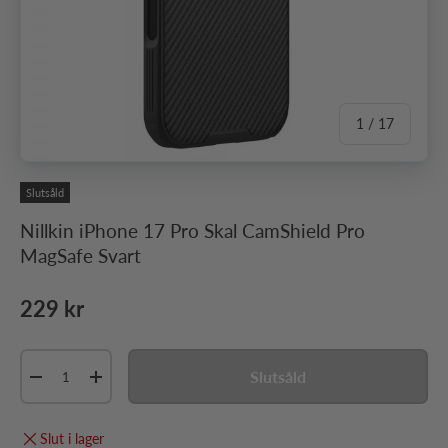
av
1
/
17
Slutsåld
Nillkin iPhone 17 Pro Skal CamShield Pro
MagSafe Svart
Ordinarie pris
229 kr
Antal
Slutsåld
Minska antal
Öka antal
Slut i lager