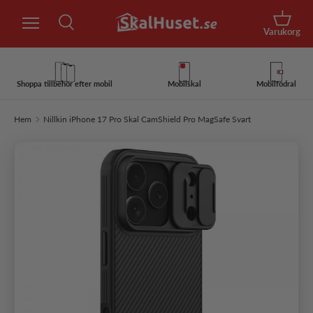
Sök
Hoppa till innehåll
Korg
Varukorg
Sök
Sök
Shoppa tillbehör efter mobil
Mobilskal
Mobilfodral
Hem
Nillkin iPhone 17 Pro Skal CamShield Pro MagSafe Svart
Hoppa till produktinformation