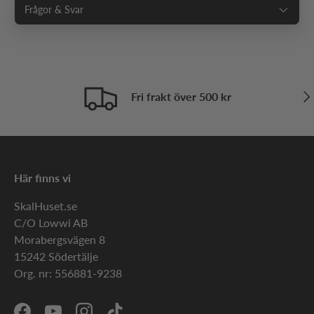
Frågor & Svar
Näs
Fri frakt över 500 kr
Här finns vi
SkalHuset.se
C/O Lowwi AB
Morabergsvägen 8
15242 Södertälje
Org. nr: 556881-9238