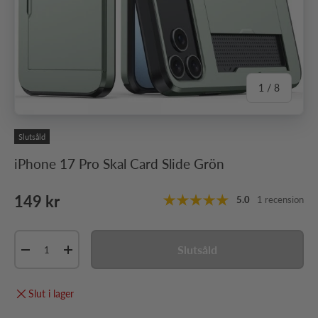
av
1
/
8
Slutsåld
iPhone 17 Pro Skal Card Slide Grön
Ordinarie pris
149 kr
5.0
1 recension
Antal
Slutsåld
Minska antal
Öka antal
Slut i lager