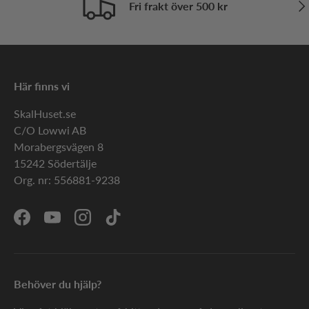
Näs
Fri frakt över 500 kr
Här finns vi
SkalHuset.se
C/O Lowwi AB
Morabergsvägen 8
15242 Södertälje
Org. nr: 556881-9238
Facebook
YouTube
Instagram
TikTok
Behöver du hjälp?