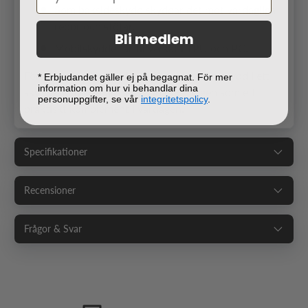
Som baksideskydd skyddar det mot vardagliga
repor och stötar.
Bli medlem
Mobilskyddet är tillverkat i TPU och PC.
För dig som vill kombinera förvaring och skydd i ett
* Erbjudandet gäller ej på begagnat. För mer
information om hur vi behandlar dina
skyddskal fungerar Card Slide-lösningen som ett
personuppgifter, se vår
integritetspolicy
.
praktiskt komplement i vardagen.
Specifikationer
Recensioner
Frågor & Svar