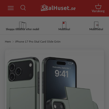
Sök
Hoppa till innehåll
Korg
Varukorg
Sök
Sök
Shoppa tillbehör efter mobil
Mobilskal
Mobilfodral
Hem
iPhone 17 Pro Skal Card Slide Grön
Hoppa till produktinformation