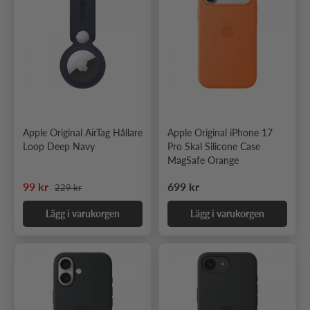
Apple Original AirTag Hållare
Apple Original iPhone 17
Loop Deep Navy
Pro Skal Silicone Case
MagSafe Orange
Ordinarie pris
Nedsatt pris
Ordinarie pris
99 kr
699 kr
229 kr
Lägg i varukorgen
Lägg i varukorgen