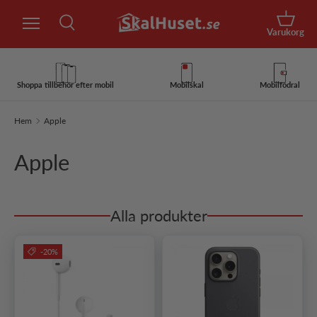
Sök
Hoppa till innehåll
Korg
Varukorg
Sök
Sök
Shoppa tillbehör efter mobil
Mobilskal
Mobilfodral
Hem
Apple
Apple
Alla produkter
-20%