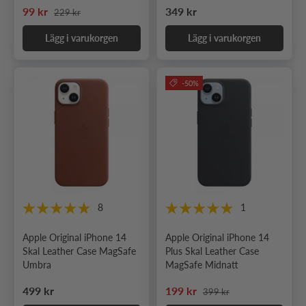
Ordinarie pris
Nedsatt pris
Ordinarie pris
99 kr
349 kr
229 kr
Lägg i varukorgen
Lägg i varukorgen
-50%
8
1
Apple Original iPhone 14
Apple Original iPhone 14
Skal Leather Case MagSafe
Plus Skal Leather Case
Umbra
MagSafe Midnatt
Ordinarie pris
Ordinarie pris
Nedsatt pris
499 kr
199 kr
399 kr