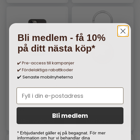
Bli medlem - få 10%
på ditt nästa köp*
✔️ Pre-access till kampanjer
✔️ Fördelaktiga rabattkoder
2
Senaste mobilnyheterna
✔️
Apple Original iPhone 12
Apple Original AirTag Hållare
Pro Max Skal Silicone Case
FineWoven Nyckelring
MagSafe Svart
Taupe
Ordinarie pris
Ordinarie pris
349 kr
229 kr
Bli medlem
Lägg i varukorgen
Lägg i varukorgen
* Erbjudandet gäller ej på begagnat. För mer
information om hur vi behandlar dina