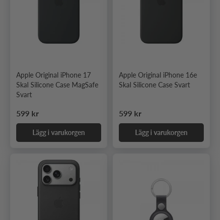
Apple Original iPhone 17
Apple Original iPhone 16e
Skal Silicone Case MagSafe
Skal Silicone Case Svart
Svart
Ordinarie pris
Ordinarie pris
599 kr
599 kr
Lägg i varukorgen
Lägg i varukorgen