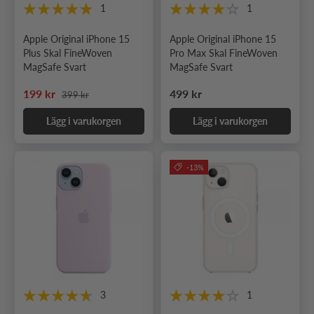
1
1
Apple Original iPhone 15
Apple Original iPhone 15
Plus Skal FineWoven
Pro Max Skal FineWoven
MagSafe Svart
MagSafe Svart
Ordinarie pris
Nedsatt pris
Ordinarie pris
199 kr
499 kr
399 kr
Lägg i varukorgen
Lägg i varukorgen
-13%
3
1