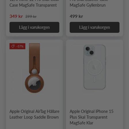
Case MagSafe Transparent
MagSafe Gyllenbrun
Ordinarie pris
Nedsatt pris
Ordinarie pris
349 kr
499 kr
399 kr
Lägg i varukorgen
Lägg i varukorgen
-57%
Apple Original AirTag Hållare
Apple Original iPhone 15
Leather Loop Saddle Brown
Plus Skal Transparent
MagSafe Klar