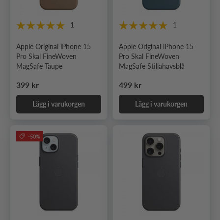
1
1
Apple Original iPhone 15
Apple Original iPhone 15
Pro Skal FineWoven
Pro Skal FineWoven
MagSafe Taupe
MagSafe Stillahavsblå
Ordinarie pris
Ordinarie pris
399 kr
499 kr
Lägg i varukorgen
Lägg i varukorgen
-50%