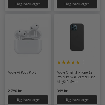
Lägg i varukorgen
Lägg i varukorgen
3
Apple AirPods Pro 3
Apple Original iPhone 12
Pro Max Skal Leather Case
MagSafe Svart
Ordinarie pris
Ordinarie pris
2 790 kr
349 kr
Lägg i varukorgen
Lägg i varukorgen