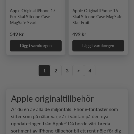
Apple Original iPhone 17
Apple Original iPhone 16
Pro Skal Silicone Case
Skal Silicone Case MagSafe
MagSafe Svart
Star Fruit
Ordinarie pris
Ordinarie pris
549 kr
499 kr
Lägg i varukorgen
Lägg i varukorgen
1
2
3
>
4
Apple originaltillbehör
Är du en av alla de miljontals iPhone-fantaster som
sitter som på nålar varje år i väntan på den nya
uppdateringen från Apple? Då borde vårt breda
sortiment av iPhone-tillbehör bli ett rent nöje för dig