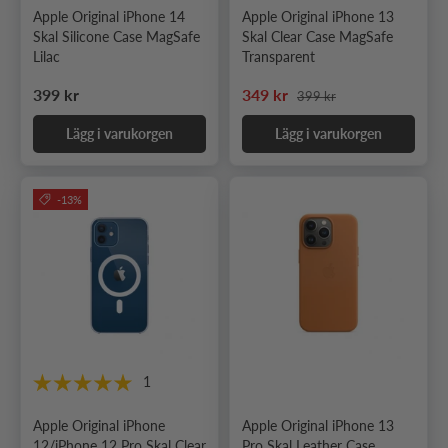
Apple Original iPhone 14
Apple Original iPhone 13
Skal Silicone Case MagSafe
Skal Clear Case MagSafe
Lilac
Transparent
Ordinarie pris
Ordinarie pris
Nedsatt pris
399 kr
349 kr
399 kr
Lägg i varukorgen
Lägg i varukorgen
-13%
1
Apple Original iPhone
Apple Original iPhone 13
12/iPhone 12 Pro Skal Clear
Pro Skal Leather Case