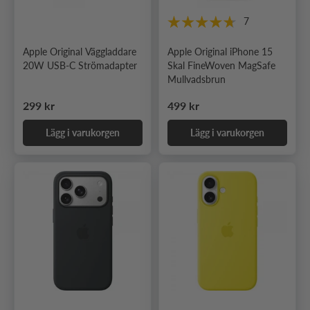
7
Apple Original Väggladdare
Apple Original iPhone 15
20W USB-C Strömadapter
Skal FineWoven MagSafe
Mullvadsbrun
Ordinarie pris
Ordinarie pris
299 kr
499 kr
Lägg i varukorgen
Lägg i varukorgen