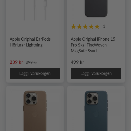
1
Apple Original EarPods
Apple Original iPhone 15
Hörlurar Lightning
Pro Skal FineWoven
MagSafe Svart
Ordinarie pris
Nedsatt pris
Ordinarie pris
239 kr
499 kr
299 kr
Lägg i varukorgen
Lägg i varukorgen