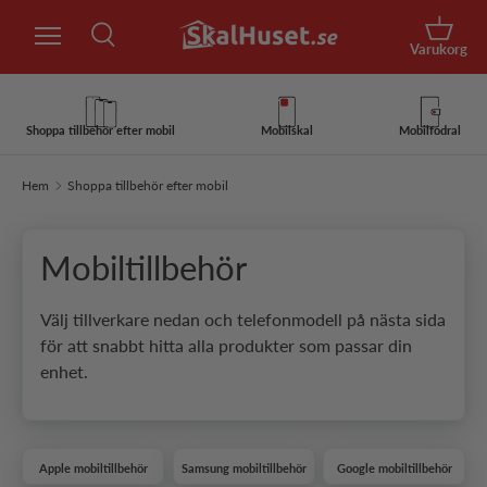
Sök
Hoppa till innehåll
Korg
Varukorg
Sök
Sök
Shoppa tillbehör efter mobil
Mobilskal
Mobilfodral
Hem
Shoppa tillbehör efter mobil
Mobiltillbehör
Välj tillverkare nedan och telefonmodell på nästa sida
för att snabbt hitta alla produkter som passar din
enhet.
Apple mobiltillbehör
Samsung mobiltillbehör
Google mobiltillbehör