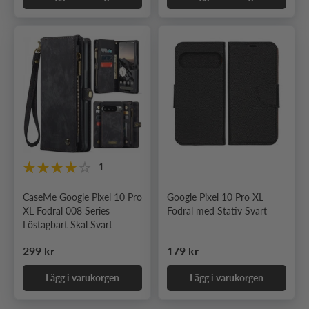
1
CaseMe Google Pixel 10 Pro
Google Pixel 10 Pro XL
XL Fodral 008 Series
Fodral med Stativ Svart
Löstagbart Skal Svart
Ordinarie pris
Ordinarie pris
299 kr
179 kr
Lägg i varukorgen
Lägg i varukorgen