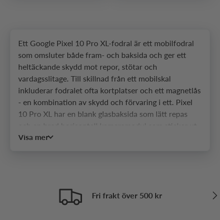
Ett Google Pixel 10 Pro XL-fodral är ett mobilfodral
som omsluter både fram- och baksida och ger ett
heltäckande skydd mot repor, stötar och
vardagsslitage. Till skillnad från ett mobilskal
inkluderar fodralet ofta kortplatser och ett magnetlås
- en kombination av skydd och förvaring i ett. Pixel
10 Pro XL har en blank glasbaksida som lätt repas
och en bred horisontell kameramodul som sticker ut
Visa mer
markant från baksidan, vilket gör passformen extra
viktig. Hos SkalHuset hittar du ett brett urval av
mobilfodral anpassade för modellens storlek och
kamerakonstruktion.
Vilka typer av fodral passar
Näs
Fri frakt över 500 kr
Google Pixel 10 Pro XL?