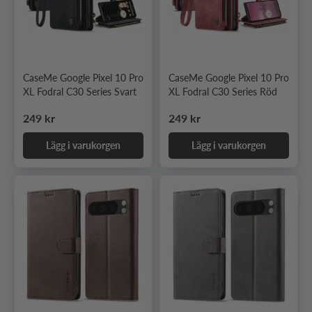
CaseMe Google Pixel 10 Pro
CaseMe Google Pixel 10 Pro
XL Fodral C30 Series Svart
XL Fodral C30 Series Röd
Ordinarie pris
Ordinarie pris
249 kr
249 kr
Lägg i varukorgen
Lägg i varukorgen