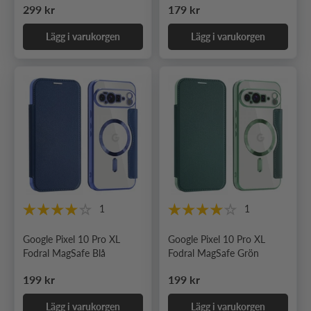
Ordinarie pris
Ordinarie pris
299 kr
179 kr
Lägg i varukorgen
Lägg i varukorgen
1
1
Google Pixel 10 Pro XL
Google Pixel 10 Pro XL
Fodral MagSafe Blå
Fodral MagSafe Grön
Ordinarie pris
Ordinarie pris
199 kr
199 kr
Lägg i varukorgen
Lägg i varukorgen