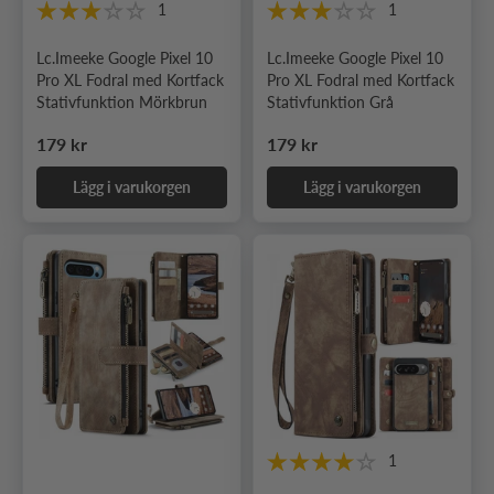
1
1
Lc.Imeeke Google Pixel 10
Lc.Imeeke Google Pixel 10
Pro XL Fodral med Kortfack
Pro XL Fodral med Kortfack
Stativfunktion Mörkbrun
Stativfunktion Grå
Ordinarie pris
Ordinarie pris
179 kr
179 kr
Lägg i varukorgen
Lägg i varukorgen
1