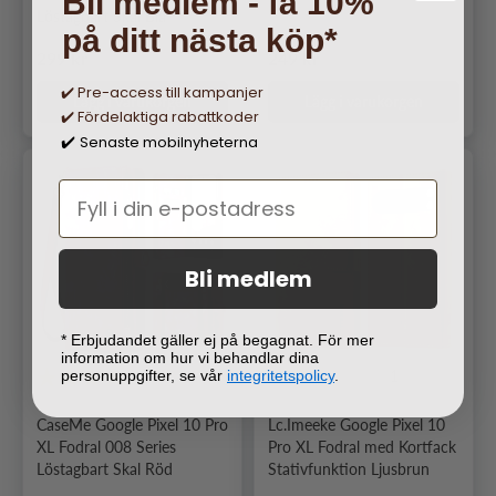
Bli medlem - få 10%
Löstagbart Skal Blå
på ditt nästa köp*
Ordinarie pris
Ordinarie pris
299 kr
249 kr
✔️ Pre-access till kampanjer
Lägg i varukorgen
Lägg i varukorgen
✔️ Fördelaktiga rabattkoder
Senaste mobilnyheterna
✔️
Bli medlem
* Erbjudandet gäller ej på begagnat. För mer
information om hur vi behandlar dina
personuppgifter, se vår
integritetspolicy
.
1
1
CaseMe Google Pixel 10 Pro
Lc.Imeeke Google Pixel 10
XL Fodral 008 Series
Pro XL Fodral med Kortfack
Löstagbart Skal Röd
Stativfunktion Ljusbrun