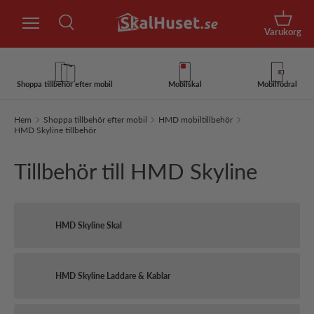
Sök
Hoppa till innehåll
Korg
Varukorg
Sök
Sök
Shoppa tillbehör efter mobil
Mobilskal
Mobilfodral
Hem
Shoppa tillbehör efter mobil
HMD mobiltillbehör
HMD Skyline tillbehör
Tillbehör till HMD Skyline
HMD Skyline Skal
HMD Skyline Laddare & Kablar