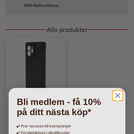
HMD Skyline Hörlurar
Alla produkter
Bli medlem - få 10%
på ditt nästa köp*
HMD Original Skyline Skal
Rugged Case MagSafe Svart
✔️ Pre-access till kampanjer
Ordinarie pris
499 kr
✔️ Fördelaktiga rabattkoder