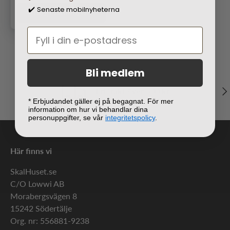
Senaste mobilnyheterna
✔️
Lägg i varukorgen
Bli medlem
Näs
Fri frakt över 500 kr
* Erbjudandet gäller ej på begagnat. För mer
information om hur vi behandlar dina
personuppgifter, se vår
integritetspolicy
.
Här finns vi
SkalHuset.se
C/O Lowwi AB
Morabergsvägen 8
15242 Södertälje
Org. nr: 556881-9238