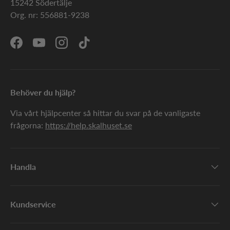
15242 Södertälje
Org. nr: 556881-9238
Facebook
YouTube
Instagram
TikTok
Behöver du hjälp?
Via vårt hjälpcenter så hittar du svar på de vanligaste
frågorna:
https://help.skalhuset.se
Handla
Kundservice