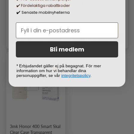
X2O Honor 400 Smart
X2O Honor 400 Smart
✔️ Fördelaktiga rabattkoder
Fodral Classic Wallet
Fodral Classic Wallet Svart
Senaste mobilnyheterna
✔️
Roseguld
Ordinarie pris
Ordinarie pris
239 kr
239 kr
Lägg i varukorgen
Lägg i varukorgen
Bli medlem
* Erbjudandet gäller ej på begagnat. För mer
information om hur vi behandlar dina
personuppgifter, se vår
integritetspolicy
.
3mk Honor 400 Smart Skal
Clear Case Transparent