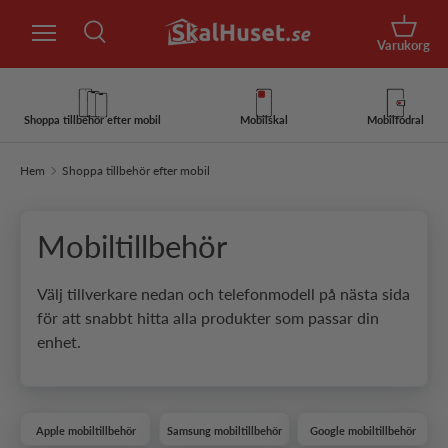
Sök
Hoppa till innehåll
Korg
Varukorg
Sök
Sök
Shoppa tillbehör efter mobil
Mobilskal
Mobilfodral
Hem
Shoppa tillbehör efter mobil
Mobiltillbehör
Välj tillverkare nedan och telefonmodell på nästa sida
för att snabbt hitta alla produkter som passar din
enhet.
Apple mobiltillbehör
Samsung mobiltillbehör
Google mobiltillbehör