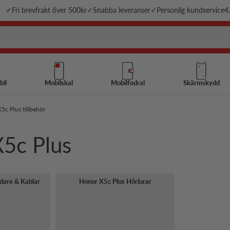
✓
Fri brevfrakt över 500kr
✓
Snabba leveranser
✓
Personlig kundservice
4
bil
Mobilskal
Mobilfodral
Skärmskydd
5c Plus tillbehör
X5c Plus
dare & Kablar
Honor X5c Plus Hörlurar