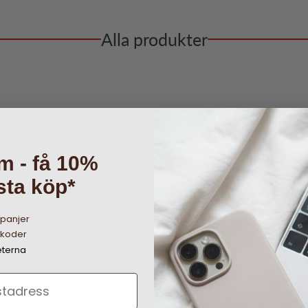
Alla produkter
m - få 10%
sta köp*
mpanjer
tkoder
eterna