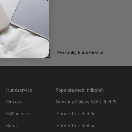
t köp
Personlig kundservice
Kundservice
Populära mobiltillbehör
Om oss
Samsung Galaxy S26 tillbehör
Hjälpcenter
iPhone 17 tillbehör
Retur
iPhone 13 tillbehör