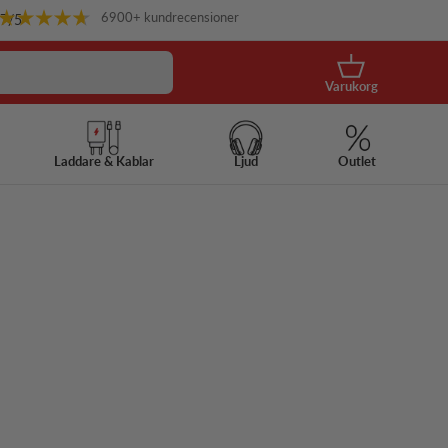
6900+ kundrecensioner
.7
/5
Korg
Varukorg
Laddare & Kablar
Ljud
Outlet