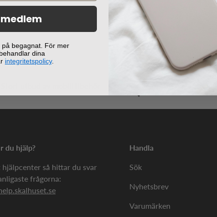
i medlem
ej på begagnat. För mer
 behandlar dina
år
integritetspolicy
.
Stort utbud av mobiltillbehör
90 dagars öppe
 du hjälp?
Handla
 hjälpcenter så hittar du svar
Sök
anligaste frågorna:
Nyhetsbrev
help.skalhuset.se
Varumärken