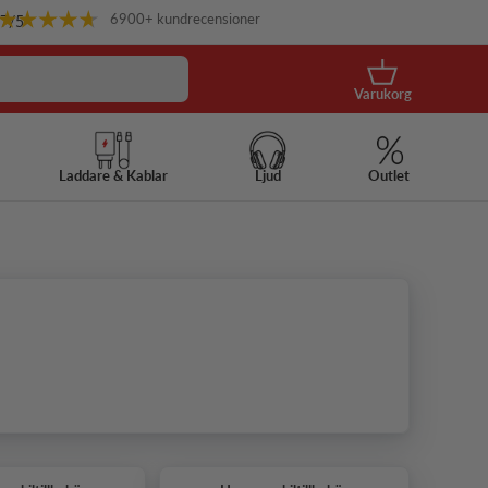
6900+ kundrecensioner
.7
/5
Korg
Varukorg
Laddare & Kablar
Ljud
Outlet