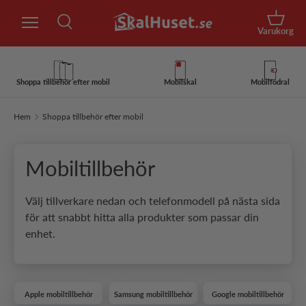
Sök
Hoppa till innehåll
Korg
Varukorg
Sök
Sök
Shoppa tillbehör efter mobil
Mobilskal
Mobilfodral
Hem
Shoppa tillbehör efter mobil
Mobiltillbehör
Välj tillverkare nedan och telefonmodell på nästa sida
för att snabbt hitta alla produkter som passar din
enhet.
Apple mobiltillbehör
Samsung mobiltillbehör
Google mobiltillbehör