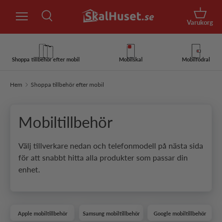
Sök
Hoppa till innehåll
Korg
Varukorg
Sök
Sök
Shoppa tillbehör efter mobil
Mobilskal
Mobilfodral
Hem
Shoppa tillbehör efter mobil
Mobiltillbehör
Välj tillverkare nedan och telefonmodell på nästa sida
för att snabbt hitta alla produkter som passar din
enhet.
Apple mobiltillbehör
Samsung mobiltillbehör
Google mobiltillbehör