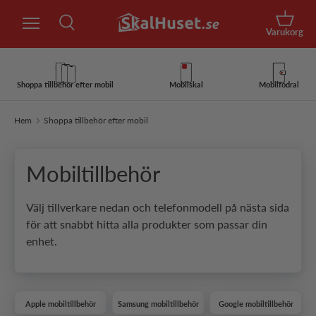
Sök
Hoppa till innehåll
Korg
Varukorg
Sök
Sök
Shoppa tillbehör efter mobil
Mobilskal
Mobilfodral
Hem
Shoppa tillbehör efter mobil
Mobiltillbehör
Välj tillverkare nedan och telefonmodell på nästa sida
för att snabbt hitta alla produkter som passar din
enhet.
Apple mobiltillbehör
Samsung mobiltillbehör
Google mobiltillbehör