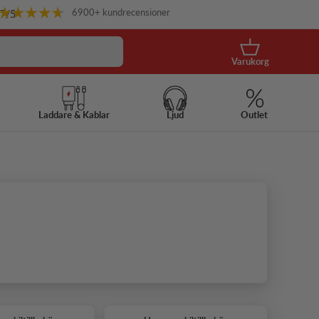
6900+ kundrecensioner
.7
/5
Korg
Varukorg
Laddare & Kablar
Ljud
Outlet