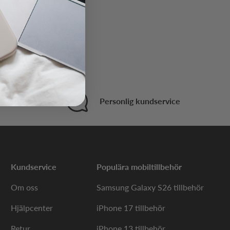
t köp
Personlig kundservice
Kundservice
Populära mobiltillbehör
Om oss
Samsung Galaxy S26 tillbehör
Hjälpcenter
iPhone 17 tillbehör
Retur
iPhone 13 tillbehör