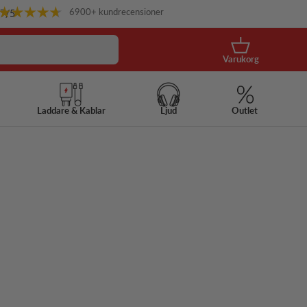
6900+ kundrecensioner
.7
/5
Korg
Varukorg
Laddare & Kablar
Ljud
Outlet