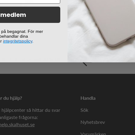
orgen
i medlem
ej på begagnat. För mer
 behandlar dina
år
integritetspolicy
.
Stort utbud av mobiltillbehör
90 dagars öppe
 du hjälp?
Handla
 hjälpcenter så hittar du svar
Sök
anligaste frågorna:
Nyhetsbrev
help.skalhuset.se
Varumärken