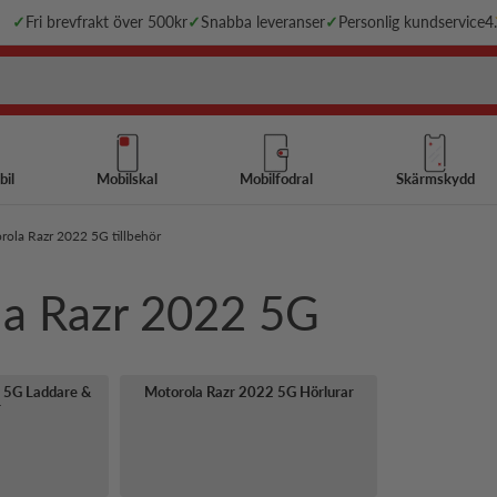
✓
Fri brevfrakt över 500kr
✓
Snabba leveranser
✓
Personlig kundservice
4
bil
Mobilskal
Mobilfodral
Skärmskydd
rola Razr 2022 5G tillbehör
ola Razr 2022 5G
 5G Laddare &
Motorola Razr 2022 5G Hörlurar
r