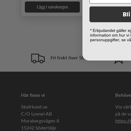
Lägg i varukorgen
Lägg i varuk
Bl
* Erbjudandet gäller 
information om hur vi
personuppgifter, se v
Fri frakt över 500 kr
Här finns vi
Behöver
SkalHuset.se
Via vårt
C/O Lowwi AB
på de v
Morabergsvägen 8
https://
15242 Södertälje