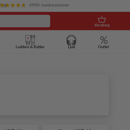
6900+ kundrecensioner
.7
/5
Korg
Varukorg
Laddare & Kablar
Ljud
Outlet