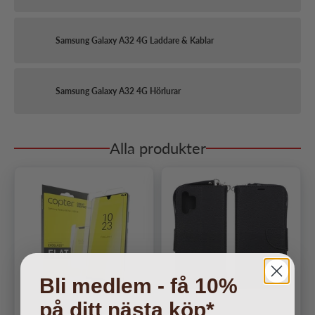
Samsung Galaxy A32 4G Laddare & Kablar
Samsung Galaxy A32 4G Hörlurar
Alla produkter
Bli medlem - få 10%
på ditt nästa köp*