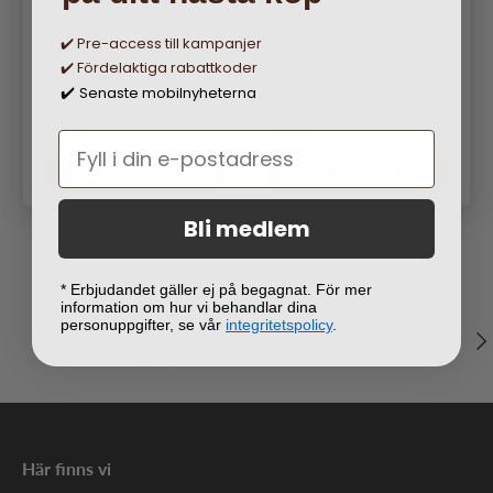
✔️ Pre-access till kampanjer
Copter Samsung Galaxy
Samsung Galaxy A32 4G
A32 4G Skärmskydd
Fodral med Stativ Svart
✔️ Fördelaktiga rabattkoder
Exoglass Flat
Senaste mobilnyheterna
✔️
Ordinarie pris
Ordinarie pris
199 kr
179 kr
Lägg i varukorgen
Lägg i varukorgen
Bli medlem
* Erbjudandet gäller ej på begagnat. För mer
information om hur vi behandlar dina
personuppgifter, se vår
integritetspolicy
.
Näs
Fri frakt över 500 kr
Här finns vi