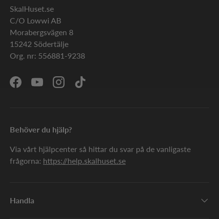
SkalHuset.se
C/O Lowwi AB
Morabergsvägen 8
15242 Södertälje
Org. nr: 556881-9238
Facebook
YouTube
Instagram
TikTok
Behöver du hjälp?
Via vårt hjälpcenter så hittar du svar på de vanligaste
frågorna:
https://help.skalhuset.se
Handla