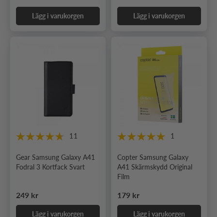
Lägg i varukorgen
Lägg i varukorgen
11
1
Gear Samsung Galaxy A41
Copter Samsung Galaxy
Fodral 3 Kortfack Svart
A41 Skärmskydd Original
Film
Ordinarie pris
Ordinarie pris
249 kr
179 kr
Lägg i varukorgen
Lägg i varukorgen