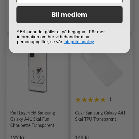
Ordinarie pris
Ordinarie pris
199 kr
199 kr
Bli medlem
Lägg i varukorgen
Lägg i varukorgen
* Erbjudandet gäller ej på begagnat. För mer
information om hur vi behandlar dina
personuppgifter, se vår
integritetspolicy
.
1
Karl Lagerfeld Samsung
Gear Samsung Galaxy A41
Galaxy A41 Skal Fun
Skal TPU Transparent
Choupette Transparent
Ordinarie pris
Ordinarie pris
199 kr
149 kr