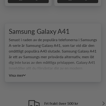
Samsung Galaxy A41
Senast i raden av de populära telefonerna i Samsungs
A-serie är Samsung Galaxy A41, som tar vid där den
omåttligt populära A40 slutade. Samsung Galaxy A41
är ett av Samsungs mer prisvärda alternativ, men låt
dig inte luras av den måttliga prislappen. Galaxy A41
innehåller allt du förväntar dig av en modern
smartphone och lite till. Den är dessutom lätt och
Visa mer
smidig och därmed enkel att både bära med sig och
att använda. Det kan annars vara svårt att hitta en
telefon som både har ett smidigt och slimmat format
och som har en storlek som inte känns stor och
klumpig, men med Samsung Galaxy A41 har man
Näs
Fri frakt över 500 kr