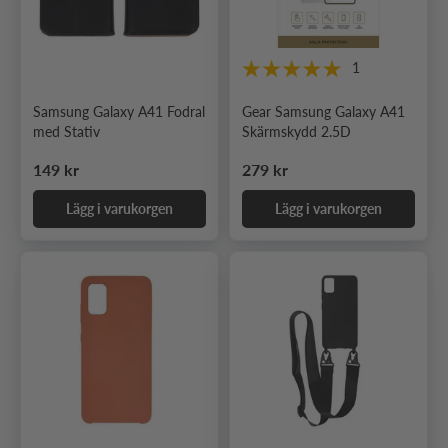
1
Samsung Galaxy A41 Fodral
Gear Samsung Galaxy A41
med Stativ
Skärmskydd 2.5D
Ordinarie pris
Ordinarie pris
149 kr
279 kr
Lägg i varukorgen
Lägg i varukorgen