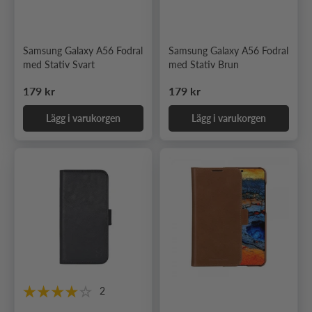
Samsung Galaxy A56 Fodral
Samsung Galaxy A56 Fodral
med Stativ Svart
med Stativ Brun
Ordinarie pris
Ordinarie pris
179 kr
179 kr
Lägg i varukorgen
Lägg i varukorgen
2