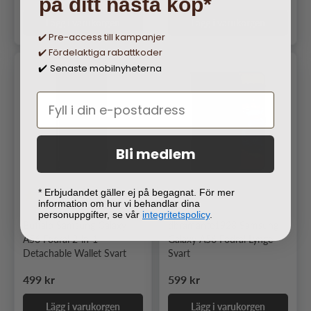
på ditt nästa köp*
Lägg i varukorgen
Lägg i varukorgen
✔️ Pre-access till kampanjer
✔️ Fördelaktiga rabattkoder
Senaste mobilnyheterna
✔️
Bli medlem
* Erbjudandet gäller ej på begagnat. För mer
1
information om hur vi behandlar dina
personuppgifter, se vår
integritetspolicy
.
Buffalo Samsung Galaxy
dbramante1928 Samsung
A56 Fodral 2-in-1
Galaxy A56 Fodral Lynge
Detachable Wallet Svart
Svart
Ordinarie pris
Ordinarie pris
499 kr
599 kr
Lägg i varukorgen
Lägg i varukorgen