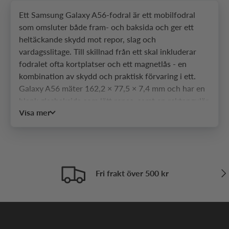
Ett Samsung Galaxy A56-fodral är ett mobilfodral
som omsluter både fram- och baksida och ger ett
heltäckande skydd mot repor, slag och
vardagsslitage. Till skillnad från ett skal inkluderar
fodralet ofta kortplatser och ett magnetlås - en
kombination av skydd och praktisk förvaring i ett.
Galaxy A56 mäter 162,2 × 77,5 × 7,4 mm och har en
blank glasbaksida som lätt repas, samt en rektangulär
Visa mer
kameramodul med tre linser som sticker ut från
baksidan. Hos SkalHuset hittar du ett brett urval av
fodral anpassade för modellens storlek och
kamerakonstruktion.
Vilka typer av fodral passar
Näs
Fri frakt över 500 kr
Samsung Galaxy A56?
Till Galaxy A56 finns det sju vanliga fodraltyper
beroende på hur du använder telefonen och vilket