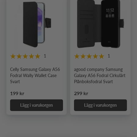
1
1
Celly Samsung Galaxy A56
agood company Samsung
Fodral Wally Wallet Case
Galaxy A56 Fodral Cirkulärt
Svart
Plånboksfodral Svart
Ordinarie pris
Ordinarie pris
199 kr
299 kr
Lägg i varukorgen
Lägg i varukorgen