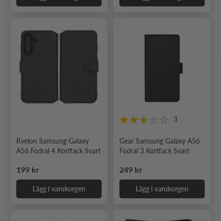
3
Rvelon Samsung Galaxy
Gear Samsung Galaxy A56
A56 Fodral 4 Kortfack Svart
Fodral 3 Kortfack Svart
Ordinarie pris
Ordinarie pris
199 kr
249 kr
Lägg i varukorgen
Lägg i varukorgen