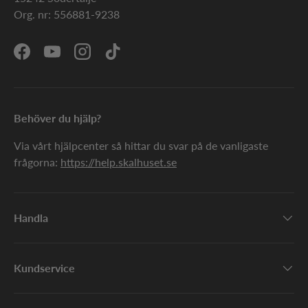
Org. nr: 556881-9238
Facebook
YouTube
Instagram
TikTok
Behöver du hjälp?
Via vårt hjälpcenter så hittar du svar på de vanligaste
frågorna:
https://help.skalhuset.se
Handla
Kundservice