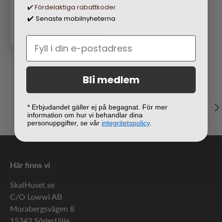
✔️ Fördelaktiga rabattkoder
Ordinarie pris
249 kr
Senaste mobilnyheterna
✔️
Lägg i varukorgen
Bli medlem
Näs
Fri frakt över 500 kr
* Erbjudandet gäller ej på begagnat. För mer
information om hur vi behandlar dina
personuppgifter, se vår
integritetspolicy
.
Här finns vi
SkalHuset.se
C/O Lowwi AB
Morabergsvägen 8
15242 Södertälje