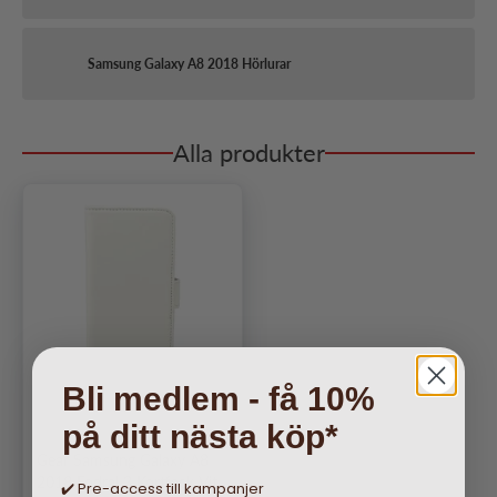
Samsung Galaxy A8 2018 Hörlurar
Alla produkter
Bli medlem - få 10%
på ditt nästa köp*
Gear Samsung Galaxy A8
2018 Fodral 3 Kortfack Vit
✔️ Pre-access till kampanjer