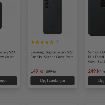
4
2
Galaxy S23
Samsung Original Galaxy S22
Samsung Or
iew Wallet
Plus Skal Silicone Cover Svart
Plus Fodral
Cover Svar
ie pris
Nedsatt pris
Ordinarie pris
Nedsatt 
O
149 kr
249 kr
299 kr
orgen
Lägg i varukorgen
Lägg