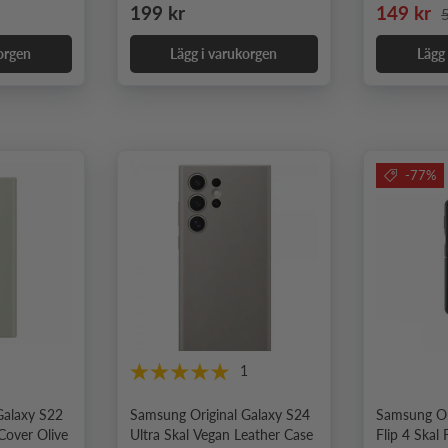
Ordinarie pris
Nedsatt 
O
199 kr
149 kr
orgen
Lägg i varukorgen
Lägg
-77%
1
Galaxy S22
Samsung Original Galaxy S24
Samsung Or
 Cover Olive
Ultra Skal Vegan Leather Case
Flip 4 Skal