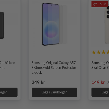
-63%
orthållare
Samsung Original Galaxy A57
Samsung Or
vart
Skärmskydd Screen Protector
Skal Clear 
2-pack
Ordinarie pris
Nedsatt 
O
249 kr
149 kr
orgen
Lägg i varukorgen
Lägg