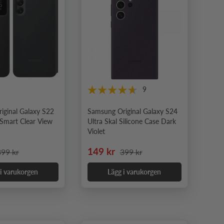
9
iginal Galaxy S22
Samsung Original Galaxy S24
 Smart Clear View
Ultra Skal Silicone Case Dark
t
Violet
pris
rdinarie pris
Nedsatt pris
Ordinarie pris
149 kr
399 kr
399 kr
 i varukorgen
Lägg i varukorgen