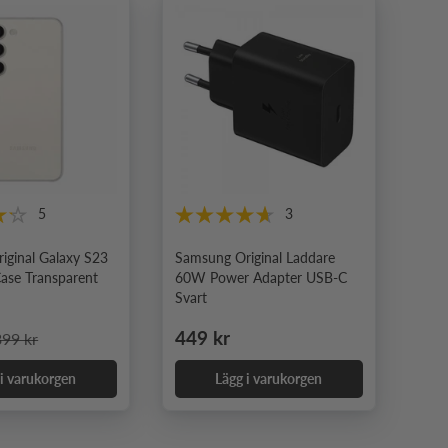
5
3
iginal Galaxy S23
Samsung Original Laddare
Case Transparent
60W Power Adapter USB-C
Svart
pris
rdinarie pris
Ordinarie pris
449 kr
399 kr
 i varukorgen
Lägg i varukorgen