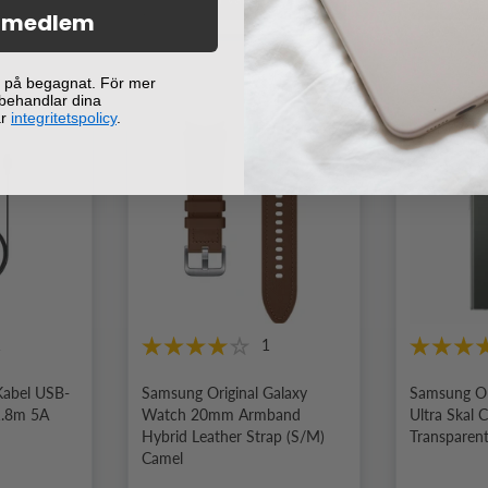
i medlem
ej på begagnat. För mer
 behandlar dina
år
integritetspolicy
.
-75%
1
1
Kabel USB-
Samsung Original Galaxy
Samsung Or
 1.8m 5A
Watch 20mm Armband
Ultra Skal 
Hybrid Leather Strap (S/M)
Transparen
Camel