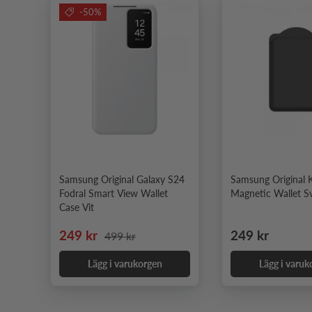
-50%
Samsung Original Galaxy S24
Samsung Original K
Fodral Smart View Wallet
Magnetic Wallet S
Case Vit
Nedsatt pris
Ordinarie pris
Ordinarie pris
249 kr
249 kr
499 kr
Lägg i varukorgen
Lägg i varuk