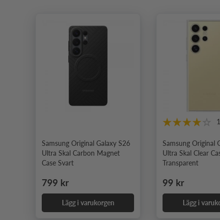
Samsung Original Galaxy S26
Samsung Original 
Ultra Skal Carbon Magnet
Ultra Skal Clear Ca
Case Svart
Transparent
Ordinarie pris
Ordinarie pris
799 kr
99 kr
Lägg i varukorgen
Lägg i varuk