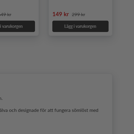
pris
rdinarie pris
Nedsatt pris
Ordinarie pris
149 kr
649 kr
299 kr
 i varukorgen
Lägg i varukorgen
n.
jälva och designade för att fungera sömlöst med