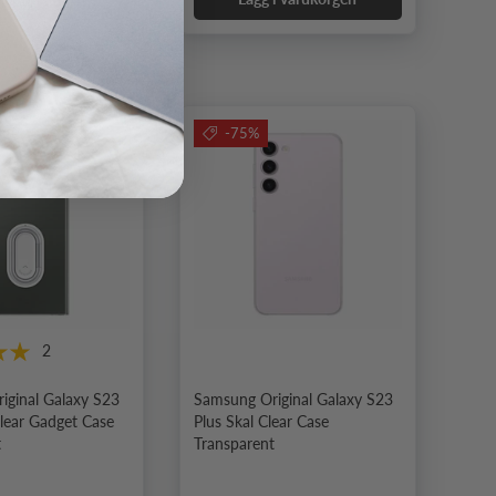
-75%
2
iginal Galaxy S23
Samsung Original Galaxy S23
Clear Gadget Case
Plus Skal Clear Case
t
Transparent