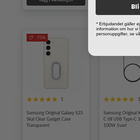
Bl
* Erbjudandet gäller 
information om hur vi
personuppgifter, se v
-75%
1
Samsung Original Galaxy S23
Samsung Original 
Skal Clear Gadget Case
C till USB Type-C
Transparent
100W Svart