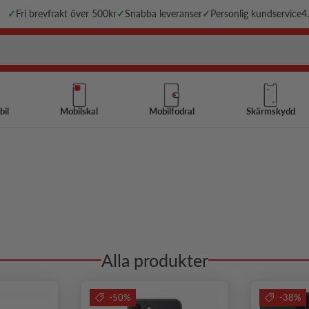
✓
Fri brevfrakt över 500kr
✓
Snabba leveranser
✓
Personlig kundservice
4
bil
Mobilskal
Mobilfodral
Skärmskydd
Alla produkter
-50%
-38%