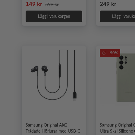
Nedsatt pris
Ordinarie pris
Ordinarie pris
149 kr
249 kr
599 kr
Lägg i varukorgen
Lägg i varuk
-50%
Samsung Original AKG
Samsung Original 
Trådade Hörlurar med USB-C
Ultra Skal Silicone