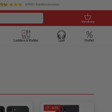
6900+ kundrecensioner
.7
/5
Korg
Varukorg
Laddare & Kablar
Ljud
Outlet
-63%