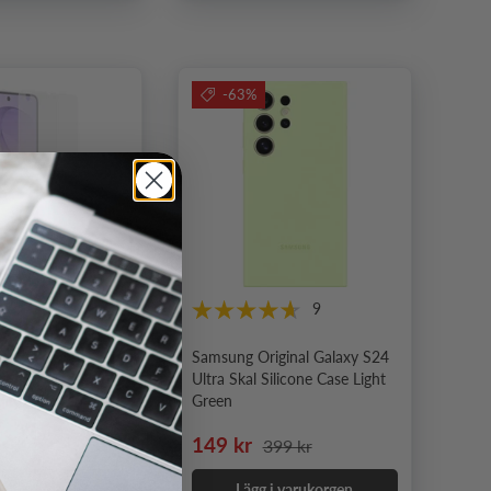
-63%
9
iginal Galaxy S26
Samsung Original Galaxy S24
mskydd Anti-
Ultra Skal Silicone Case Light
Film 2-pack
Green
e pris
Nedsatt pris
Ordinarie pris
149 kr
399 kr
 i varukorgen
Lägg i varukorgen