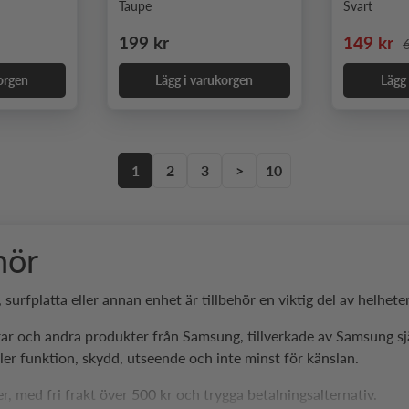
Taupe
Svart
ie pris
Ordinarie pris
Nedsatt 
O
199 kr
149 kr
orgen
Lägg i varukorgen
Lägg
1
2
3
>
10
hör
fplatta eller annan enhet är tillbehör en viktig del av helhete
lurar och andra produkter från Samsung, tillverkade av Samsung s
äller funktion, skydd, utseende och inte minst för känslan.
r, med fri frakt över 500 kr och trygga betalningsalternativ.