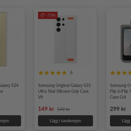
-73%
1
6
Galaxy S24
Samsung Original Galaxy S23
Samsung Or
se
Ultra Skal Silicone Grip Case
Flip 6/Flip 
Vit
Case Grå
Nedsatt pris
Ordinarie pris
Ordinari
149 kr
299 kr
549 kr
orgen
Lägg i varukorgen
Lägg