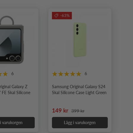
-63%
6
6
iginal Galaxy Z
Samsung Original Galaxy S24
7 FE Skal Silicone
Skal Silicone Case Light Green
e pris
Nedsatt pris
Ordinarie pris
149 kr
399 kr
 i varukorgen
Lägg i varukorgen