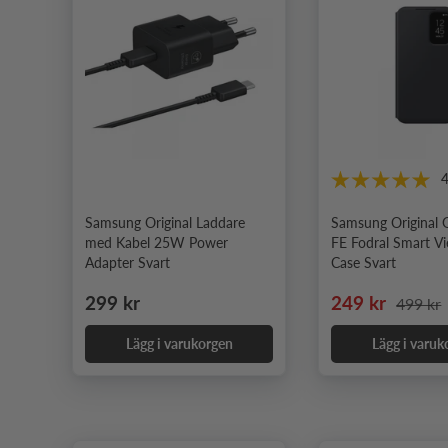
Samsung Original Laddare
Samsung Original 
med Kabel 25W Power
FE Fodral Smart V
Adapter Svart
Case Svart
Ordinarie pris
Nedsatt pris
Ordinar
299 kr
249 kr
499 kr
Lägg i varukorgen
Lägg i varuk