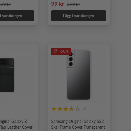
pris
rdinarie pris
Nedsatt pris
Ordinarie pris
99 kr
599 kr
399 kr
 i varukorgen
Lägg i varukorgen
-50%
3
iginal Galaxy Z
Samsung Original Galaxy S22
 Flap Leather Cover
Skal Frame Cover Transparent