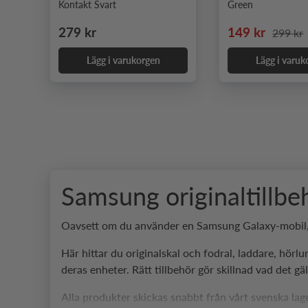
Kontakt Svart
Green
Ordinarie pris
Nedsatt pris
Ordinar
279 kr
149 kr
299 kr
Lägg i varukorgen
Lägg i varuk
Samsung originaltillbe
Oavsett om du använder en Samsung Galaxy-mobil, sur
Här hittar du originalskal och fodral, laddare, hör
deras enheter. Rätt tillbehör gör skillnad vad det g
Alla produkter skickas snabbt från vårt svenska lage