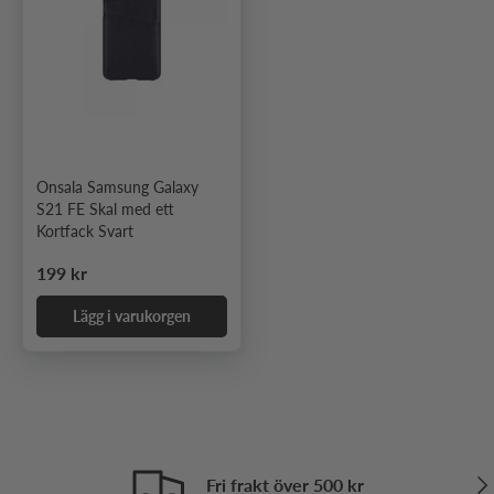
Onsala Samsung Galaxy
S21 FE Skal med ett
Kortfack Svart
Ordinarie pris
199 kr
Lägg i varukorgen
Näs
Fri frakt över 500 kr