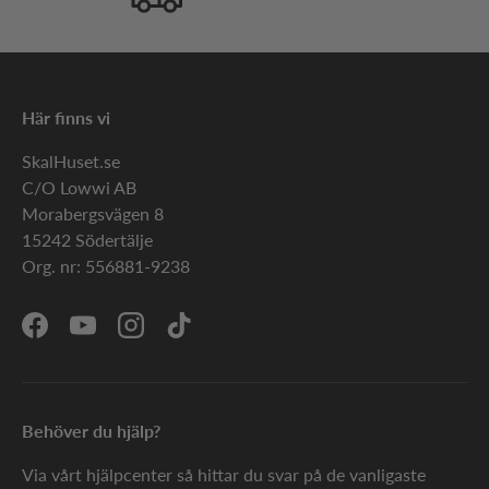
Här finns vi
SkalHuset.se
C/O Lowwi AB
Morabergsvägen 8
15242 Södertälje
Org. nr: 556881-9238
Facebook
YouTube
Instagram
TikTok
Behöver du hjälp?
Via vårt hjälpcenter så hittar du svar på de vanligaste