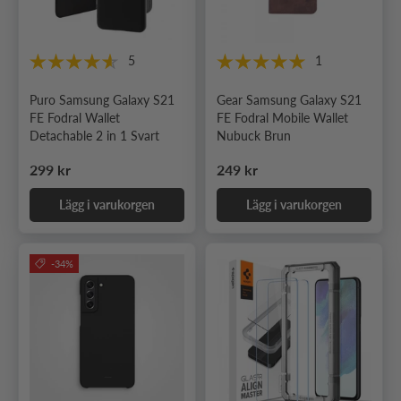
5
1
Puro Samsung Galaxy S21
Gear Samsung Galaxy S21
FE Fodral Wallet
FE Fodral Mobile Wallet
Detachable 2 in 1 Svart
Nubuck Brun
Ordinarie pris
Ordinarie pris
299 kr
249 kr
Lägg i varukorgen
Lägg i varukorgen
-34%