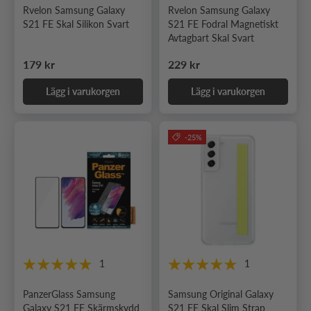
Rvelon Samsung Galaxy
Rvelon Samsung Galaxy
S21 FE Skal Silikon Svart
S21 FE Fodral Magnetiskt
Avtagbart Skal Svart
Ordinarie pris
Ordinarie pris
179 kr
229 kr
Lägg i varukorgen
Lägg i varukorgen
-25%
1
1
PanzerGlass Samsung
Samsung Original Galaxy
Galaxy S21 FE Skärmskydd
S21 FE Skal Slim Strap