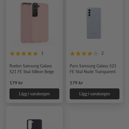
1
2
Rvelon Samsung Galaxy
Puro Samsung Galaxy S21
S21 FE Skal Silikon Beige
FE Skal Nude Transparent
Ordinarie pris
Ordinarie pris
179 kr
179 kr
Lägg i varukorgen
Lägg i varukorgen