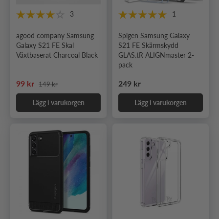
3
1
agood company Samsung
Spigen Samsung Galaxy
Galaxy S21 FE Skal
S21 FE Skärmskydd
Växtbaserat Charcoal Black
GLAS.tR ALIGNmaster 2-
pack
Ordinarie pris
Nedsatt pris
Ordinarie pris
99 kr
249 kr
149 kr
Lägg i varukorgen
Lägg i varukorgen