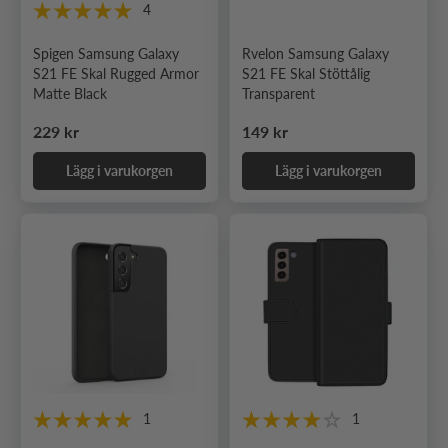
4
Spigen Samsung Galaxy
Rvelon Samsung Galaxy
S21 FE Skal Rugged Armor
S21 FE Skal Stöttålig
Matte Black
Transparent
Ordinarie pris
Ordinarie pris
229 kr
149 kr
Lägg i varukorgen
Lägg i varukorgen
1
1