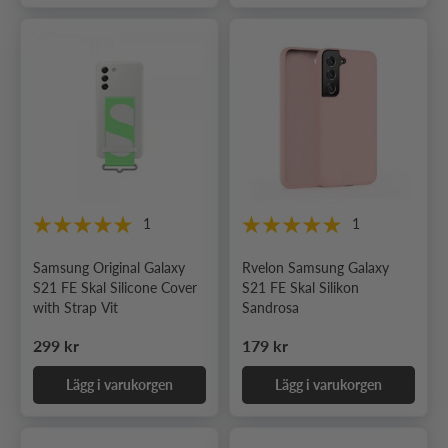
1
1
Samsung Original Galaxy
Rvelon Samsung Galaxy
S21 FE Skal Silicone Cover
S21 FE Skal Silikon
with Strap Vit
Sandrosa
Ordinarie pris
Ordinarie pris
299 kr
179 kr
Lägg i varukorgen
Lägg i varukorgen