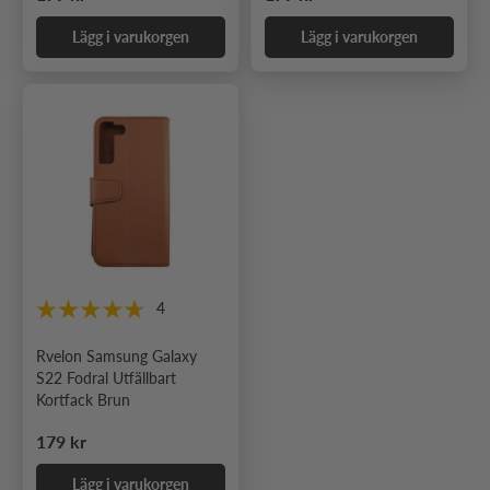
Lägg i varukorgen
Lägg i varukorgen
4
Rvelon Samsung Galaxy
S22 Fodral Utfällbart
Kortfack Brun
Ordinarie pris
179 kr
Lägg i varukorgen