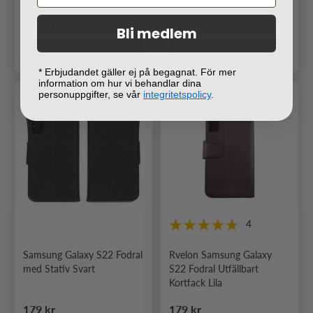
Ordinarie pris
Ordinarie pris
179 kr
229 kr
Bli medlem
Lägg i varukorgen
Lägg i varukorgen
* Erbjudandet gäller ej på begagnat. För mer
information om hur vi behandlar dina
personuppgifter, se vår
integritetspolicy
.
4
Samsung Galaxy S22 Fodral
Rvelon Samsung Galaxy
med Stativ Svart
S22 Fodral Utfällbart
Kortfack Lila
Ordinarie pris
Ordinarie pris
179 kr
179 kr