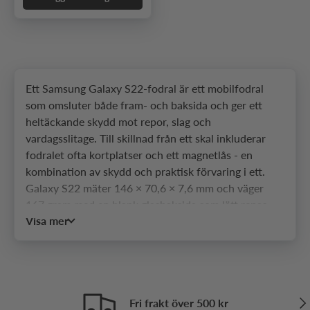
Ett Samsung Galaxy S22-fodral är ett mobilfodral
som omsluter både fram- och baksida och ger ett
heltäckande skydd mot repor, slag och
vardagsslitage. Till skillnad från ett skal inkluderar
fodralet ofta kortplatser och ett magnetlås - en
kombination av skydd och praktisk förvaring i ett.
Galaxy S22 mäter 146 × 70,6 × 7,6 mm och väger
167 gram med en blank glasbaksida som lätt repas
Visa mer
och en upphöjd kameramodul med tre linser i övre
vänstra hörnet. Hos SkalHuset hittar du ett brett
urval av fodral som passar olika användningssätt och
stilar.
Vilka typer av fodral passar
Näs
Fri frakt över 500 kr