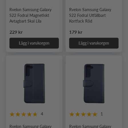
Rvelon Samsung Galaxy
Rvelon Samsung Galaxy
S22 Fodral Magnetiskt
S22 Fodral Utfällbart
Avtagbart Skal Lila
Kortfack Röd
Ordinarie pris
Ordinarie pris
229 kr
179 kr
Lägg i varukorgen
Lägg i varukorgen
4
1
Rvelon Samsung Galaxy
Rvelon Samsung Galaxy