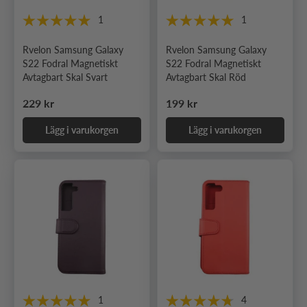
1
1
Rvelon Samsung Galaxy
Rvelon Samsung Galaxy
S22 Fodral Magnetiskt
S22 Fodral Magnetiskt
Avtagbart Skal Svart
Avtagbart Skal Röd
Ordinarie pris
Ordinarie pris
229 kr
199 kr
Lägg i varukorgen
Lägg i varukorgen
1
4