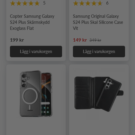
5
6
Copter Samsung Galaxy
Samsung Original Galaxy
S24 Plus Skärmskydd
S24 Plus Skal Silicone Case
Exoglass Flat
Vit
Ordinarie pris
Ordinarie pris
Nedsatt pris
199 kr
149 kr
349 kr
Lägg i varukorgen
Lägg i varukorgen