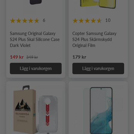
6
10
Samsung Original Galaxy
Copter Samsung Galaxy
S24 Plus Skal Silicone Case
S24 Plus Skärmskydd
Dark Violet
Original Film
Ordinarie pris
Nedsatt pris
Ordinarie pris
149 kr
179 kr
349 kr
Lägg i varukorgen
Lägg i varukorgen