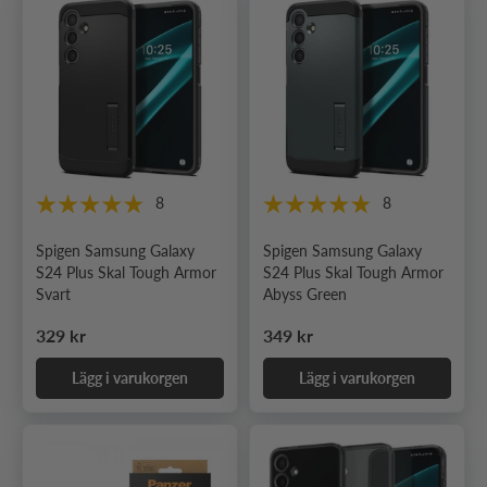
8
8
Spigen Samsung Galaxy
Spigen Samsung Galaxy
S24 Plus Skal Tough Armor
S24 Plus Skal Tough Armor
Svart
Abyss Green
Ordinarie pris
Ordinarie pris
329 kr
349 kr
Lägg i varukorgen
Lägg i varukorgen