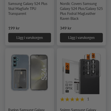
Samsung Galaxy S24 Plus
Nordic Covers Samsung
Skal MagSafe TPU
Galaxy S24 Plus/Galaxy S25
Transparent
Plus Fodral MagLeather
Raven Black
Ordinarie pris
Ordinarie pris
199 kr
349 kr
Lägg i varukorgen
Lägg i varukorgen
1
Rvelon Samsung Galaxy
Spigen Samsung Galaxy