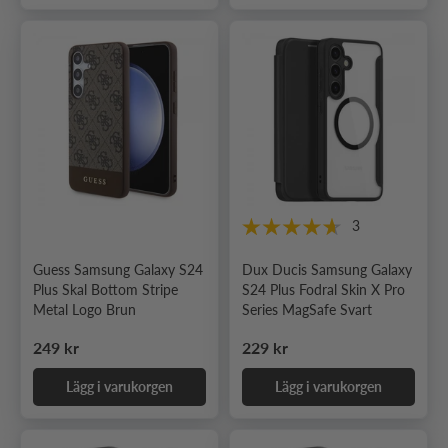
3
Guess Samsung Galaxy S24
Dux Ducis Samsung Galaxy
Plus Skal Bottom Stripe
S24 Plus Fodral Skin X Pro
Metal Logo Brun
Series MagSafe Svart
Ordinarie pris
Ordinarie pris
249 kr
229 kr
Lägg i varukorgen
Lägg i varukorgen