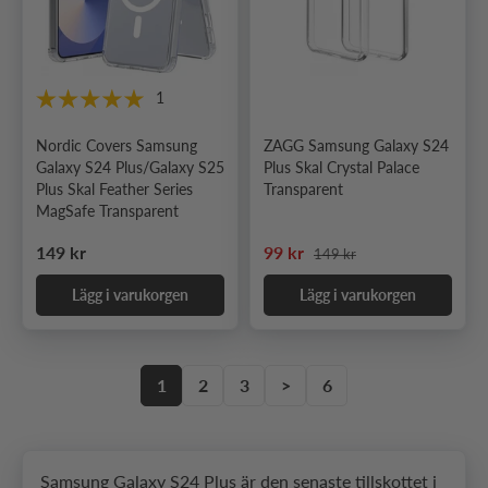
1
Nordic Covers Samsung
ZAGG Samsung Galaxy S24
Galaxy S24 Plus/Galaxy S25
Plus Skal Crystal Palace
Plus Skal Feather Series
Transparent
MagSafe Transparent
Ordinarie pris
Ordinarie pris
Nedsatt pris
149 kr
99 kr
149 kr
Lägg i varukorgen
Lägg i varukorgen
1
2
3
>
6
Samsung Galaxy S24 Plus är den senaste tillskottet i