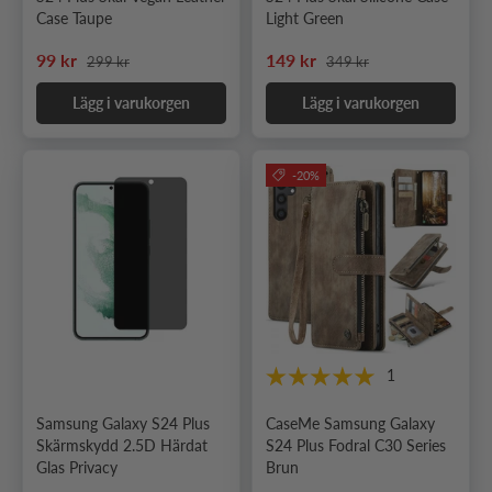
Case Taupe
Light Green
Ordinarie pris
Ordinarie pris
Nedsatt pris
Nedsatt pris
99 kr
149 kr
299 kr
349 kr
Lägg i varukorgen
Lägg i varukorgen
-20%
1
Samsung Galaxy S24 Plus
CaseMe Samsung Galaxy
Skärmskydd 2.5D Härdat
S24 Plus Fodral C30 Series
Glas Privacy
Brun