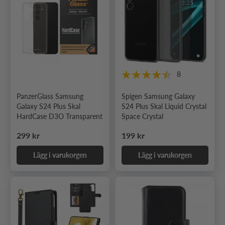
8
PanzerGlass Samsung
Spigen Samsung Galaxy
Galaxy S24 Plus Skal
S24 Plus Skal Liquid Crystal
HardCase D3O Transparent
Space Crystal
Ordinarie pris
Ordinarie pris
299 kr
199 kr
Lägg i varukorgen
Lägg i varukorgen