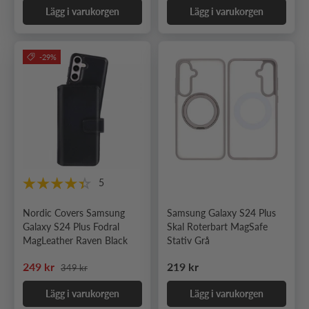
Lägg i varukorgen
Lägg i varukorgen
-29%
5
Nordic Covers Samsung
Samsung Galaxy S24 Plus
Galaxy S24 Plus Fodral
Skal Roterbart MagSafe
MagLeather Raven Black
Stativ Grå
Ordinarie pris
Nedsatt pris
Ordinarie pris
249 kr
219 kr
349 kr
Lägg i varukorgen
Lägg i varukorgen