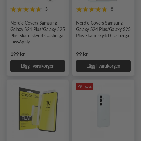
3
8
Nordic Covers Samsung
Nordic Covers Samsung
Galaxy S24 Plus/Galaxy S25
Galaxy S24 Plus/Galaxy S25
Plus Skärmskydd Glasberga
Plus Skärmskydd Glasberga
EasyApply
Ordinarie pris
Ordinarie pris
199 kr
99 kr
Lägg i varukorgen
Lägg i varukorgen
-57%