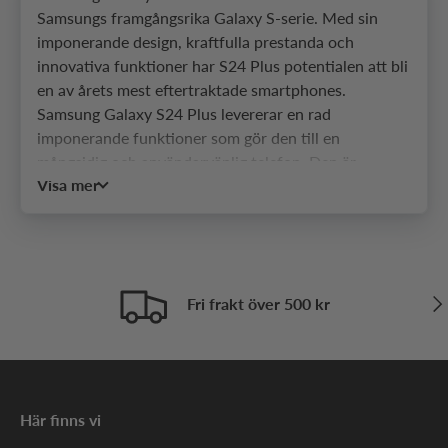
Samsungs framgångsrika Galaxy S-serie. Med sin
imponerande design, kraftfulla prestanda och
innovativa funktioner har S24 Plus potentialen att bli
en av årets mest eftertraktade smartphones.
Samsung Galaxy S24 Plus levererar en rad
imponerande funktioner som gör den till en
mångsidig och användarvänlig telefon. Den är
Visa mer
utrustad med en kraftfull processor som garanterar
snabb och responsiv prestanda, vilket gör att du
enkelt kan köra krävande appar och multitaska utan
problem. Den har också en imponerande
kamerauppsättning med flera objektiv, vilket gör att
Näs
Fri frakt över 500 kr
du kan ta professionella bilder och videor.
En annan funktion som utmärker Galaxy S24 Plus är
dess stora och livfulla skärm. Den har en generös
storlek på 6,7 tum och använder den senaste
AMOLED-tekniken för att ge en skarp och färgstark
Här finns vi
bildkvalitet. Skärmen är också utrustad med ett