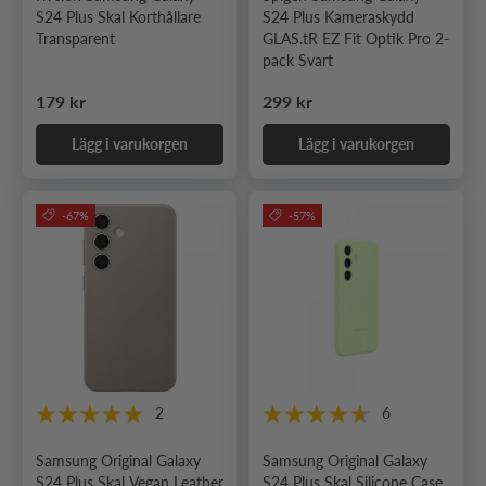
S24 Plus Skal Korthållare
S24 Plus Kameraskydd
Transparent
GLAS.tR EZ Fit Optik Pro 2-
pack Svart
Ordinarie pris
Ordinarie pris
179 kr
299 kr
Lägg i varukorgen
Lägg i varukorgen
-67%
-57%
2
6
Samsung Original Galaxy
Samsung Original Galaxy
S24 Plus Skal Vegan Leather
S24 Plus Skal Silicone Case