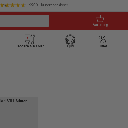
6900+ kundrecensioner
.7
/5
Korg
Varukorg
Laddare & Kablar
Ljud
Outlet
ia 1 VII Hörlurar