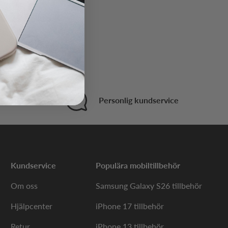
 i varukorgen
t köp
Personlig kundservice
Kundservice
Populära mobiltillbehör
Om oss
Samsung Galaxy S26 tillbehör
Hjälpcenter
iPhone 17 tillbehör
Retur
iPhone 13 tillbehör