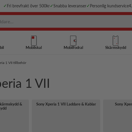
✓
Fri brevfrakt över 500kr
✓
Snabba leveranser
✓
Personlig kundservice
4
bil
Mobilskal
Mobilfodral
Skärmskydd
ia 1 VII tillbehör
eria 1 VII
 Skärmskydd &
Sony Xperia 1 VII Laddare & Kablar
Sony Xper
kydd