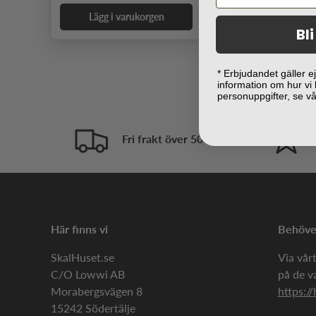
Lägg i varukorgen
Lägg i varuk
Bl
* Erbjudandet gäller 
information om hur vi
personuppgifter, se v
Fri frakt över 500 kr
Här finns vi
Behöver
SkalHuset.se
Via vårt
C/O Lowwi AB
på de v
Morabergsvägen 8
https://
15242 Södertälje