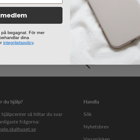
orgen
Lägg i varukorgen
Lägg
i medlem
ej på begagnat. För mer
 behandlar dina
år
integritetspolicy
.
Stort utbud av mobiltillbehör
90 dagars öppe
 du hjälp?
Handla
 hjälpcenter så hittar du svar
Sök
anligaste frågorna:
Nyhetsbrev
help.skalhuset.se
Varumärken