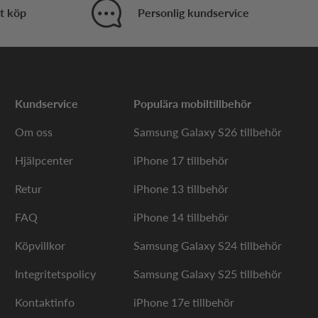
 betyder att den har ett effektivt skydd mot vatten
t köp
Personlig kundservice
en för att ge din telefon ett extra skydd
 finishen ska få fula repor eller sprickor, vilket
Kundservice
Populära mobiltillbehör
a färger, material och designer så att du enkelt
Om oss
Samsung Galaxy S26 tillbehör
ärmskydd av härdat glas för att skydda den stora
arna och risporna i stället för skärmen.
Hjälpcenter
iPhone 17 tillbehör
Retur
iPhone 13 tillbehör
FAQ
iPhone 14 tillbehör
 5. Flera av dem är nämligen utrustade med kortfack
plånbok och telefon. Vissa fodral är dessutom
Köpvillkor
Samsung Galaxy S24 tillbehör
r utan att behöva hålla den i händerna. Spana in vårt
peria 5 komplett!
Integritetspolicy
Samsung Galaxy S25 tillbehör
Kontaktinfo
iPhone 17e tillbehör