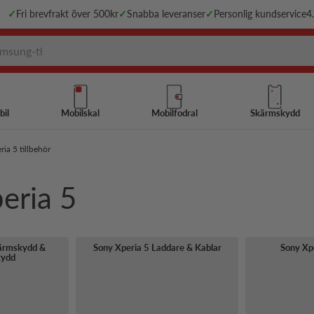
✓
Fri brevfrakt över 500kr
✓
Snabba leveranser
✓
Personlig kundservice
4
bil
Mobilskal
Mobilfodral
Skärmskydd
ia 5 tillbehör
peria 5
kärmskydd &
Sony Xperia 5 Laddare & Kablar
Sony Xpe
kydd