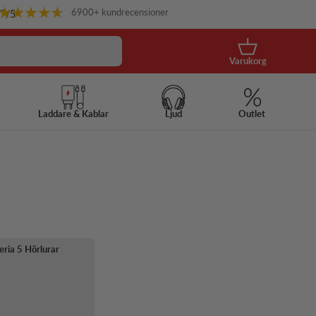
6900+ kundrecensioner
.7
/5
Korg
Varukorg
Laddare & Kablar
Ljud
Outlet
ria 5 Hörlurar