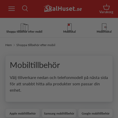
Sök
Hoppa till innehåll
Korg
Varukorg
Sök
Sök
Shoppa tillbehör efter mobil
Mobilskal
Mobilfodral
Hem
Shoppa tillbehör efter mobil
Mobiltillbehör
Välj tillverkare nedan och telefonmodell på nästa sida
för att snabbt hitta alla produkter som passar din
enhet.
Apple mobiltillbehör
Samsung mobiltillbehör
Google mobiltillbehör